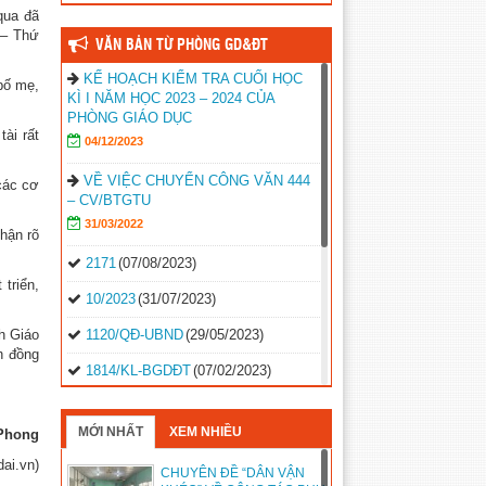
qua đã
 – Thứ
VĂN BẢN TỪ PHÒNG GD&ĐT
KẾ HOẠCH KIỂM TRA CUỐI HỌC
bố mẹ,
KÌ I NĂM HỌC 2023 – 2024 CỦA
PHÒNG GIÁO DỤC
ài rất
04/12/2023
VỀ VIỆC CHUYỂN CÔNG VĂN 444
các cơ
– CV/BTGTU
31/03/2022
hận rõ
2171
(07/08/2023)
triển,
10/2023
(31/07/2023)
h Giáo
1120/QĐ-UBND
(29/05/2023)
h đồng
1814/KL-BGDĐT
(07/02/2023)
2496-QD-UBND
(10/10/2022)
MỚI NHẤT
XEM NHIỀU
Phong
2495-QD-UBND
(10/10/2022)
dai.vn)
CHUYÊN ĐỀ “DÂN VẬN
2494-QD-UBND
(10/10/2022)