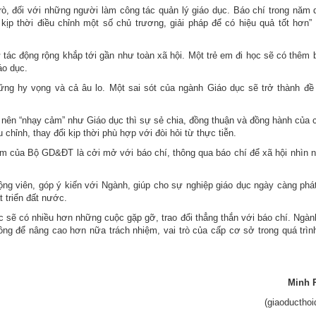
trò, đối với những người làm công tác quản lý giáo dục. Báo chí trong năm 
i kịp thời điều chỉnh một số chủ trương, giải pháp để có hiệu quả tốt hơn”
 tác động rộng khắp tới gần như toàn xã hội. Một trẻ em đi học sẽ có thêm 
áo dục.
g hy vọng và cả âu lo. Một sai sót của ngành Giáo dục sẽ trở thành đề t
ở nên “nhạy cảm” như Giáo dục thì sự sẻ chia, đồng thuận và đồng hành của 
hỉnh, thay đổi kịp thời phù hợp với đòi hỏi từ thực tiễn.
của Bộ GD&ĐT là cởi mở với báo chí, thông qua báo chí để xã hội nhìn n
ng viên, góp ý kiến với Ngành, giúp cho sự nghiệp giáo dục ngày càng phát 
 triển đất nước.
c sẽ có nhiều hơn những cuộc gặp gỡ, trao đổi thẳng thắn với báo chí. Ngàn
ông để nâng cao hơn nữa trách nhiệm, vai trò của cấp cơ sở trong quá trìn
Minh 
(giaoducthoi