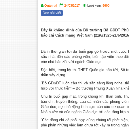
Quản trị
24/03/2017
Lượt xem:
8600
Đọc bài viết
Đây là khẳng định của Bộ trưởng Bộ GDĐT Phùn
báo chí Cách mạng Việt Nam (21/6/1925-21/6/2016)
Dành thời gian tới dự buổi gặp gỡ trước một cuộc
sắc nhất đến các phóng viên, biên tập viên theo d
các nhà báo đối với ngành Giáo dục.
Đặc biệt, trong kỳ thi THPT Quốc gia sắp tới, Bộ t
thần xây dựng.
“Bộ GD&ĐT luôn cầu thị và sẵn sàng lắng nghe, tiế
hợp với thực tiễn” – Bộ trưởng Phùng Xuân Nhạ khẳ
Chủ trì buổi gặp mặt, trong không khí thân tình,
báo chí, truyền thông, của cá nhân các phóng viên, 
Giáo dục; sự chủ động tích cực của các cơ quan bá
Nhà nước và của ngành Giáo dục tới các tầng lớp n
“Các đồng chí đã phối hợp cùng chúng tôi phát hiện
phê phán những việc làm chưa tốt xảy ra trong ngàn