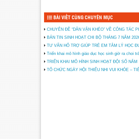
BÀI VIẾT CÙNG CHUYÊN MỤC
CHUYÊN ĐỀ “DÂN VẬN KHÉO” VỀ CÔNG TÁC P
BẢN TIN SINH HOẠT CHI BỘ THÁNG 7 NĂM 202
TƯ VẤN HỔ TRỢ GIÚP TRẺ EM TÂM LÝ HỌC Đ
Triển khai mô hình giáo dục học sinh giờ ra choi 
TRIỂN KHAI MÔ HÌNH SINH HOẠT ĐỘI SỐ NĂM 
TỔ CHỨC NGÀY HỘI THIẾU NHI VUI KHỎE – TI