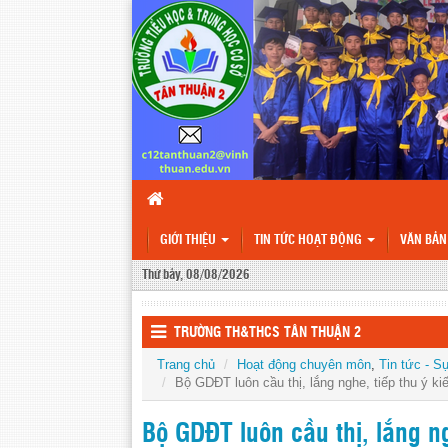
GIỚI THIỆU
TIN TỨC HOẠT ĐỘNG
VĂN BẢ
Thứ bảy, 08/08/2026
TRƯỜNG TH&THCS TÂN THUẬN 2
Trang chủ
Hoạt động chuyên môn
,
Tin tức - S
Bộ GDĐT luôn cầu thị, lắng nghe, tiếp thu ý k
Bộ GDĐT luôn cầu thị, lắng ng