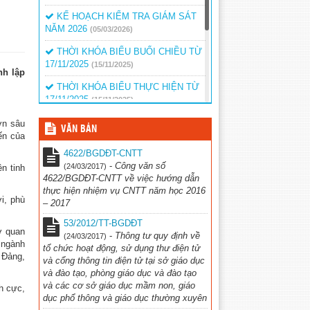
KẾ HOẠCH KIỂM TRA GIÁM SÁT
NĂM 2026
(05/03/2026)
THỜI KHÓA BIỂU BUỔI CHIỀU TỪ
17/11/2025
(15/11/2025)
nh lập
THỜI KHÓA BIỂU THỰC HIỆN TỪ
17/11/2025
(15/11/2025)
LICH KIỂM TRA GIỮA KÌ I NĂM
ơn sâu
VĂN BẢN
HỌC 2025-2026
ến của
(01/11/2025)
4622/BGDĐT-CNTT
KẾ HOẠCH TUYỂN SINH LỚP 10
-
Công văn số
(24/03/2017)
n tinh
NĂM HỌC 2025
(06/02/2025)
4622/BGDĐT-CNTT về việc hướng dẫn
thực hiện nhiệm vụ CNTT năm học 2016
QUYẾT ĐỊNH BỎ SUNG KINH PHÍ
i, phù
– 2017
KHEN THƯỞNG
(15/01/2025)
53/2012/TT-BGDĐT
ơ quan
-
Thông tư quy định về
(24/03/2017)
i ngành
tổ chức hoạt động, sử dụng thư điện tử
 Đảng,
và cổng thông tin điện tử tại sở giáo dục
và đào tạo, phòng giáo dục và đào tạo
và các cơ sở giáo dục mầm non, giáo
h cực,
dục phổ thông và giáo dục thường xuyên