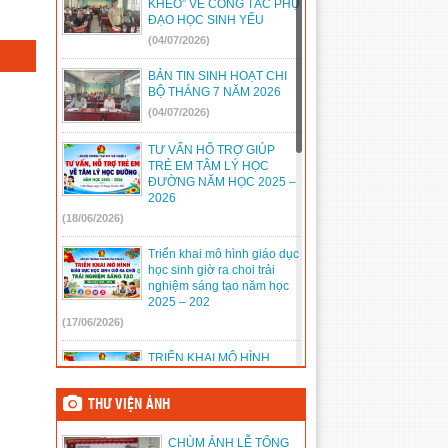
KHÉO” VỀ CÔNG TÁC PHỤ
ĐẠO HỌC SINH YẾU
888/TB-UBND
(31/08/2022)
(04/07/2026)
2397/QĐ-UBND
(26/08/2022)
BẢN TIN SINH HOẠT CHI
31/2022/NQ-HĐND
(16/08/2022)
BỘ THÁNG 7 NĂM 2026
(04/07/2026)
TƯ VẤN HỔ TRỢ GIÚP
TRẺ EM TÂM LÝ HỌC
ĐƯỜNG NĂM HỌC 2025 –
2026
(18/06/2026)
Triển khai mô hình giáo dục
học sinh giờ ra choi trải
nghiệm sáng tạo năm học
2025 – 202
(17/06/2026)
TRIỂN KHAI MÔ HÌNH
SINH HOẠT ĐỘI SỐ NĂM
HỌC 2025 – 2026
THƯ VIỆN ẢNH
(14/06/2026)
CHÙM ẢNH LỄ TỔNG
TỔ CHỨC NGÀY HỘI