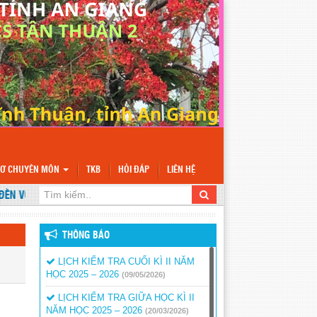
SƠ CHUYÊN MÔN
TKB
HỎI ĐÁP
LIÊN HỆ
 VỚI WEBSITE TRƯỜNG TH&THCS TÂN THUẬN 2
THÔNG BÁO
LỊCH KIỂM TRA CUỐI KÌ II NĂM
HỌC 2025 – 2026
(09/05/2026)
LỊCH KIỂM TRA GIỮA HỌC KÌ II
NĂM HỌC 2025 – 2026
(20/03/2026)