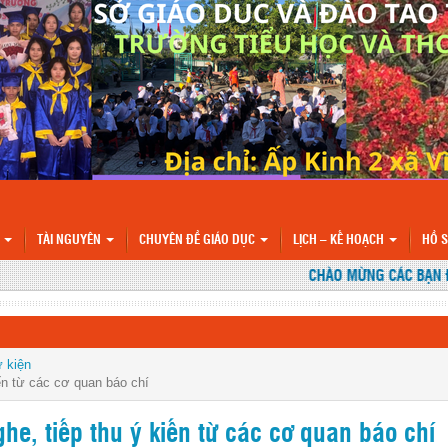
N
TÀI NGUYÊN
CHUYÊN ĐỀ GIÁO DỤC
LỊCH – KẾ HOẠCH
HỒ 
CHÀO MỪNG CÁC BẠN ĐẾN
ự kiện
iến từ các cơ quan báo chí
he, tiếp thu ý kiến từ các cơ quan báo chí