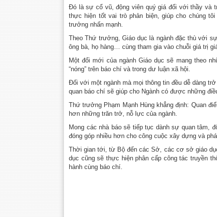
Đó là sự cổ vũ, động viên quý giá đối với thầy và 
thực hiện tốt vai trò phản biện, giúp cho chúng tô
trưởng nhấn mạnh.
Theo Thứ trưởng, Giáo dục là ngành đặc thù với sự
ông bà, họ hàng… cùng tham gia vào chuỗi giá trị gi
Một đổi mới của ngành Giáo dục sẽ mang theo nhữn
“nóng” trên báo chí và trong dư luận xã hội.
Đối với một ngành mà mọi thông tin đều dễ dàng tr
quan báo chí sẽ giúp cho Ngành có được những điều c
Thứ trưởng Phạm Mạnh Hùng khẳng định: Quan điểm 
hơn những trăn trở, nỗ lực của ngành.
Mong các nhà báo sẽ tiếp tục dành sự quan tâm, độ
đóng góp nhiều hơn cho công cuộc xây dựng và phát
Thời gian tới, từ Bộ đến các Sở, các cơ sở giáo dụ
dục cũng sẽ thực hiện phân cấp công tác truyền th
hành cùng báo chí.