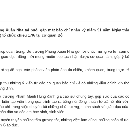
g Xuân Nhạ tại buổi gặp mặt báo chí nhân kỷ niệm 91 năm Ngày thà
 tổ chức chiều 17/6 tại cơ quan Bộ.
 họp quan trọng, Bộ trưởng Phùng Xuân Nhạ gửi lời chúc mừng và lời cảm 
õi giáo dục; đồng thời mong muốn tiếp tục nhận được sự quan tâm, góp ý ki
rưởng đề nghị các phóng viên phản ánh đa chiều, khách quan, trung thực trê
p thu những ý kiến từ các cơ quan báo chí để có những điều chỉnh kịp thờ
ng định.
 Thứ trưởng Phạm Mạnh Hùng đánh giá cao sự chung tay, góp sức của các c
biên tập viên trong quá trình tạo ra tiếng nói đồng thuận từ xã hội đối vớ
o chí trong việc chuyển tải những chủ trương, chính sách về giáo dục của
hân dân và các em học sinh, sinh viên.
, tuyên truyền những tấm gương tốt, những việc làm đúng, những nhân tố tíc
h Giáo dục.