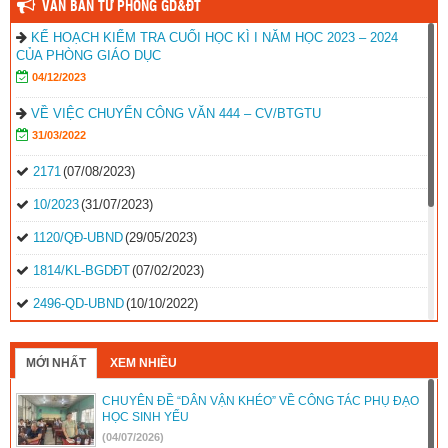
VĂN BẢN TỪ PHÒNG GD&ĐT
KẾ HOẠCH KIỂM TRA CUỐI HỌC KÌ I NĂM HỌC 2023 – 2024
CỦA PHÒNG GIÁO DỤC
04/12/2023
VỀ VIỆC CHUYỂN CÔNG VĂN 444 – CV/BTGTU
31/03/2022
2171
(07/08/2023)
10/2023
(31/07/2023)
1120/QĐ-UBND
(29/05/2023)
1814/KL-BGDĐT
(07/02/2023)
2496-QD-UBND
(10/10/2022)
2495-QD-UBND
(10/10/2022)
MỚI NHẤT
XEM NHIỀU
2494-QD-UBND
(10/10/2022)
CHUYÊN ĐỀ “DÂN VẬN KHÉO” VỀ CÔNG TÁC PHỤ ĐẠO
888/TB-UBND
(31/08/2022)
HỌC SINH YẾU
2397/QĐ-UBND
(26/08/2022)
(04/07/2026)