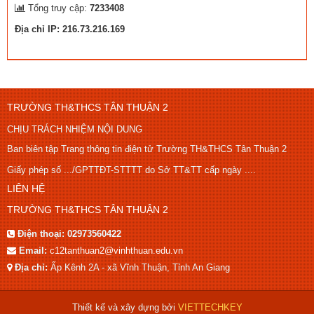
Tổng truy cập:
7233408
Địa chỉ IP: 216.73.216.169
TRƯỜNG TH&THCS TÂN THUẬN 2
CHỊU TRÁCH NHIỆM NỘI DUNG
Ban biên tập Trang thông tin điện tử Trường TH&THCS Tân Thuận 2
Giấy phép số .../GPTTĐT-STTTT do Sở TT&TT cấp ngày ....
LIÊN HỆ
TRƯỜNG TH&THCS TÂN THUẬN 2
Điện thoại:
02973560422
Email:
c12tanthuan2@vinhthuan.edu.vn
Địa chỉ:
Ấp Kênh 2A - xã Vĩnh Thuận, Tỉnh An Giang
Thiết kế và xây dựng bởi
VIETTECHKEY