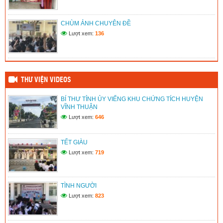
LIÊN ĐỘI TRƯỜNG TH&THCS TÂN THUẬN 2 PHÁT HUY
CHÙM ẢNH CHUYÊN ĐỀ
HIỆU QUẢ HOẠT ĐỘNG CỦA CÂU LẠC BỘ TƯ VẤN, TRỢ
GIÚP TRẺ EM NĂM HỌC 2025 – 2026
Lượt xem:
136
(14/06/2026)
THƯ VIỆN VIDEOS
BÍ THƯ TỈNH ỦY VIẾNG KHU CHỨNG TÍCH HUYỆN
VĨNH THUẬN
Lượt xem:
646
TẾT GIÀU
Lượt xem:
719
TÌNH NGƯỜI
Lượt xem:
823