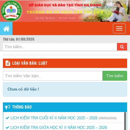
Toggle
naviga
Thứ sáu, 07/08/2026
LOẠI VĂN BẢN: LUẬT
Tìm kiếm
Chưa có dữ liệu !
THÔNG BÁO
LỊCH KIỂM TRA CUỐI KÌ II NĂM HỌC 2025 – 2026
(09/05/2026)
LỊCH KIỂM TRA GIỮA HỌC KÌ II NĂM HỌC 2025 – 2026