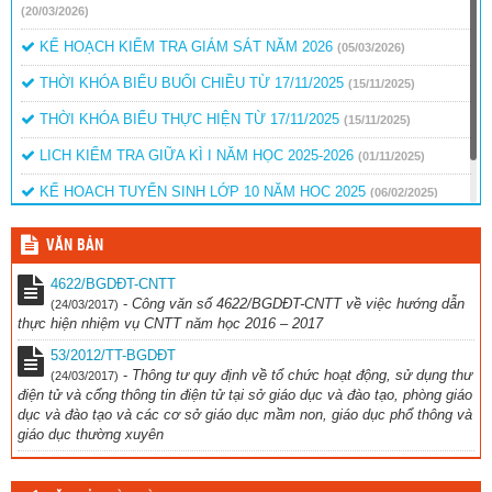
(20/03/2026)
KẾ HOẠCH KIỂM TRA GIÁM SÁT NĂM 2026
(05/03/2026)
THỜI KHÓA BIỂU BUỔI CHIỀU TỪ 17/11/2025
(15/11/2025)
THỜI KHÓA BIỂU THỰC HIỆN TỪ 17/11/2025
(15/11/2025)
LICH KIỂM TRA GIỮA KÌ I NĂM HỌC 2025-2026
(01/11/2025)
KẾ HOẠCH TUYỂN SINH LỚP 10 NĂM HỌC 2025
(06/02/2025)
QUYẾT ĐỊNH BỎ SUNG KINH PHÍ KHEN THƯỞNG
(15/01/2025)
VĂN BẢN
4622/BGDĐT-CNTT
-
Công văn số 4622/BGDĐT-CNTT về việc hướng dẫn
(24/03/2017)
thực hiện nhiệm vụ CNTT năm học 2016 – 2017
53/2012/TT-BGDĐT
-
Thông tư quy định về tổ chức hoạt động, sử dụng thư
(24/03/2017)
điện tử và cổng thông tin điện tử tại sở giáo dục và đào tạo, phòng giáo
dục và đào tạo và các cơ sở giáo dục mầm non, giáo dục phổ thông và
giáo dục thường xuyên