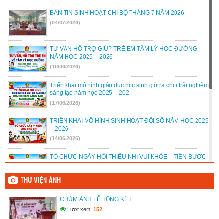
31/2022/NQ-HĐND
(16/08/2022)
BẢN TIN SINH HOẠT CHI BỘ THÁNG 7 NĂM 2026
(04/07/2026)
TƯ VẤN HỔ TRỢ GIÚP TRẺ EM TÂM LÝ HỌC ĐƯỜNG
NĂM HỌC 2025 – 2026
(18/06/2026)
Triển khai mô hình giáo dục học sinh giờ ra choi trải nghiệm
sáng tạo năm học 2025 – 202
(17/06/2026)
TRIỂN KHAI MÔ HÌNH SINH HOẠT ĐỘI SỐ NĂM HỌC 2025
– 2026
(14/06/2026)
TỔ CHỨC NGÀY HỘI THIẾU NHI VUI KHỎE – TIẾN BƯỚC
LÊN ĐOÀN NĂM HỌC 2025 – 2026
(14/06/2026)
THƯ VIỆN ẢNH
TỔ CHỨC CHUYÊN ĐỀ PHÒNG, CHỐNG ĐUỐI NƯỚC VÀ
CHÙM ẢNH LỄ TỔNG KẾT
KỸ NĂNG CỨU NGƯỜI TẠI TRƯỜNG TH&THCS TÂN
THUẬN 2 NĂM HỌC 2025 – 2026
Lượt xem:
152
(14/06/2026)