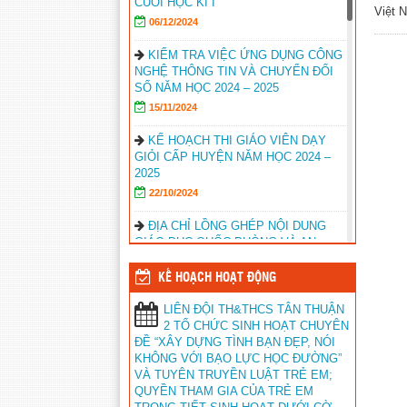
CUỐI HỌC KÌ I
Việt 
06/12/2024
KIỂM TRA VIỆC ỨNG DỤNG CÔNG
NGHỆ THÔNG TIN VÀ CHUYỂN ĐỔI
SỐ NĂM HỌC 2024 – 2025
15/11/2024
KẾ HOẠCH THI GIÁO VIÊN DẠY
GIỎI CẤP HUYỆN NĂM HỌC 2024 –
2025
22/10/2024
ĐỊA CHỈ LỒNG GHÉP NỘI DUNG
GIÁO DỤC QUỐC PHÒNG VÀ AN
NINH
KẾ HOẠCH HOẠT ĐỘNG
16/10/2024
LIÊN ĐỘI TH&THCS TÂN THUẬN
HỘI NGHỊ GIỚI THIỆU SÁCH GIÁO
2 TỔ CHỨC SINH HOẠT CHUYÊN
KHOA LỚP 5, LỚP 8 CTPT 2018
ĐỀ “XÂY DỰNG TÌNH BẠN ĐẸP, NÓI
22/02/2024
KHÔNG VỚI BẠO LỰC HỌC ĐƯỜNG”
VÀ TUYÊN TRUYỀN LUẬT TRẺ EM;
KẾT QUẢ HỘI THI GIÁO VIÊN DẠY
QUYỀN THAM GIA CỦA TRẺ EM
GIỎI TIỂU HỌC NĂM HỌC 2023 –