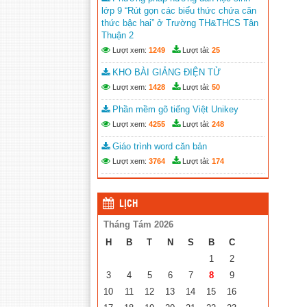
Trao 20 suất quà cho học sinh có
lớp 9 “Rút gọn các biểu thức chứa căn
hoàn cảnh khó khăn trước thềm năm
thức bậc hai” ở Trường TH&THCS Tân
học mới
(25/08/2023)
Thuận 2
Lượt xem:
1249
Lượt tải:
25
Toà án nhân dân tỉnh Kiên Giang
tặng Quỹ khuyến học huyện Vĩnh
KHO BÀI GIẢNG ĐIỆN TỬ
Thuận trước thềm năm học 2023-
Lượt xem:
1428
Lượt tải:
50
2024
(15/08/2023)
Phần mềm gõ tiếng Việt Unikey
Đẩy nhanh tiến độ thi công “Công
Lượt xem:
4255
Lượt tải:
248
trình xây nhà khuyến học năm 2023”
tặng học sinh nghèo vượt khó học giỏi
Giáo trình word căn bản
hiện chưa có nhà ở
(10/08/2023)
Lượt xem:
3764
Lượt tải:
174
LỊCH
Tháng Tám 2026
H
B
T
N
S
B
C
1
2
3
4
5
6
7
8
9
10
11
12
13
14
15
16