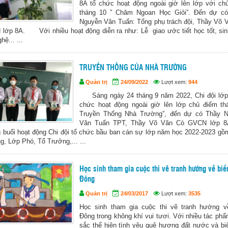
8A tổ chức hoạt động ngoài giờ lên lớp với ch
tháng 10 ” Chăm Ngoan Học Giỏi”. Đến dự c
Nguyễn Văn Tuấn: Tổng phụ trách đội, Thầy Võ 
lớp 8A. Với nhiều hoạt động diễn ra như: Lễ giao ước tiết học tốt, sin
hệ... ...
TRUYỀN THỐNG CỦA NHÀ TRƯỜNG
Quản trị
24/09/2022
Lượt xem:
944
Sáng ngày 24 tháng 9 năm 2022, Chi đội lớp
chức hoạt động ngoài giờ lên lớp chủ điểm th
Truyền Thống Nhà Trường”, đến dự có Thầy 
Văn Tuấn TPT, Thầy Võ Văn Cò GVCN lớ
 buổi hoạt động Chi đội tổ chức bầu ban cán sự lớp năm học 2022-2023 gồ
g, Lớp Phó, Tổ Trưởng,... ...
Học sinh tham gia cuộc thi vẽ tranh hướng về biể
Đông
Quản trị
24/03/2017
Lượt xem:
3535
Học sinh tham gia cuộc thi vẽ tranh hướng v
Đông trong không khí vui tươi. Với nhiều tác phẩ
sắc thể hiện tình yêu quê hương đất nước và bi