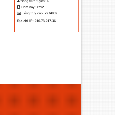
Đang trực tuyến:
6
Hôm nay:
1592
Tổng truy cập:
7234032
Địa chỉ IP: 216.73.217.36