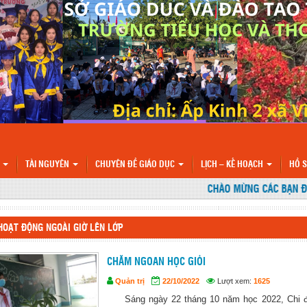
N
TÀI NGUYÊN
CHUYÊN ĐỀ GIÁO DỤC
LỊCH – KẾ HOẠCH
HỒ 
CHÀO MỪNG CÁC BẠN ĐẾN 
HOẠT ĐỘNG NGOÀI GIỜ LÊN LỚP
CHĂM NGOAN HỌC GIỎI
Quản trị
22/10/2022
Lượt xem:
1625
Sáng ngày 22 tháng 10 năm học 2022, Chi đ