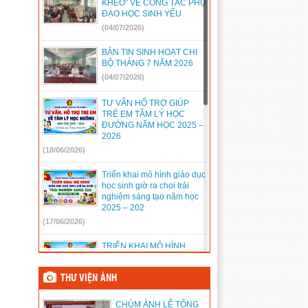
KHÉO” VỀ CÔNG TÁC PHỤ
ĐẠO HỌC SINH YẾU
888/TB-UBND
(31/08/2022)
(04/07/2026)
2397/QĐ-UBND
(26/08/2022)
BẢN TIN SINH HOẠT CHI
31/2022/NQ-HĐND
(16/08/2022)
BỘ THÁNG 7 NĂM 2026
(04/07/2026)
TƯ VẤN HỔ TRỢ GIÚP
TRẺ EM TÂM LÝ HỌC
ĐƯỜNG NĂM HỌC 2025 –
2026
(18/06/2026)
Triển khai mô hình giáo dục
học sinh giờ ra choi trải
nghiệm sáng tạo năm học
2025 – 202
(17/06/2026)
TRIỂN KHAI MÔ HÌNH
SINH HOẠT ĐỘI SỐ NĂM
HỌC 2025 – 2026
THƯ VIỆN ẢNH
(14/06/2026)
CHÙM ẢNH LỄ TỔNG
TỔ CHỨC NGÀY HỘI