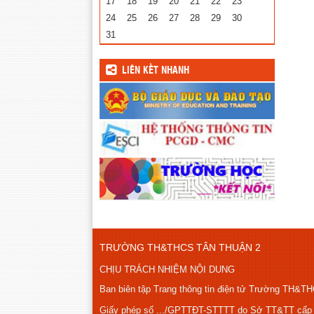
17
18
19
20
21
22
23
24
25
26
27
28
29
30
31
LIÊN KẾT NHANH
TRƯỜNG TH&THCS TÂN THUẬN 2
CHỊU TRÁCH NHIỆM NỘI DUNG
Ban biên tập Trang thông tin điện tử Trường TH&T
Giấy phép số .../GPTTĐT-STTTT do Sở TT&TT cấp n