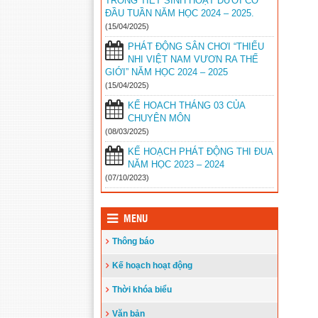
TRONG TIẾT SINH HOẠT DƯỚI CỜ
2024
ĐẦU TUẦN NĂM HỌC 2024 – 2025.
16/02/2024
(15/04/2025)
ĐIỀU LỆ HỘI KHỎE PHÙ ĐỔNG
PHÁT ĐỘNG SÂN CHƠI “THIẾU
CỦA PGD HUYỆN VĨNH THUẬN
NHI VIỆT NAM VƯƠN RA THẾ
GIỚI” NĂM HỌC 2024 – 2025
10/01/2024
(15/04/2025)
KẾ HOẠCH TẬP HUẤN CÁC MÔN
KẾ HOACH THÁNG 03 CỦA
DẠY HỌC TÍCH HỢP CỦA PHÒNG
CHUYÊN MÔN
GIÁO DỤC VĨNH THUẬN
(08/03/2025)
09/12/2023
KẾ HOẠCH PHÁT ĐỘNG THI ĐUA
NĂM HỌC 2023 – 2024
KẾ HOẠCH KIỂM TRA CUỐI HỌC
(07/10/2023)
KÌ I NĂM HỌC 2023 – 2024 CỦA
PHÒNG GIÁO DỤC
04/12/2023
MENU
KẾ HOẠCH TỔ CHỨC HỘI KHỎE
Thông báo
PHÙ ĐỔNG NĂM HỌC 2023 – 2024
22/11/2023
Kế hoạch hoạt động
Hội Khuyến học huyện Vĩnh Thuận
Thời khóa biểu
trao tặng nhà khuyến học cho học sinh
nghèo xã Phong Đông
(25/09/2023)
Văn bản