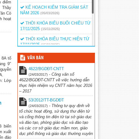
ủ điểm
KẾ HOẠCH KIỂM TRA GIÁM SÁT
ó Thầy
NĂM 2026
Văn Cò
(05/03/2026)
h hoạt
THỜI KHÓA BIỂU BUỔI CHIỀU TỪ
17/11/2025
(15/11/2025)
THỜI KHÓA BIỂU THỰC HIỆN TỪ
17/11/2025
(15/11/2025)
LICH KIỂM TRA GIỮA KÌ I NĂM
 8A tổ
VĂN BẢN
HỌC 2025-2026
(01/11/2025)
áng 9″
4622/BGDĐT-CNTT
Nguyễn
KẾ HOẠCH TUYỂN SINH LỚP 10
-
Công văn số
p 8A.
(24/03/2017)
NĂM HỌC 2025
(06/02/2025)
4622/BGDĐT-CNTT về việc hướng dẫn
m: Lớp
thực hiện nhiệm vụ CNTT năm học 2016
QUYẾT ĐỊNH BỎ SUNG KINH PHÍ
– 2017
KHEN THƯỞNG
(15/01/2025)
53/2012/TT-BGDĐT
n
-
Thông tư quy định về
(24/03/2017)
tổ chức hoạt động, sử dụng thư điện tử
và cổng thông tin điện tử tại sở giáo dục
và đào tạo, phòng giáo dục và đào tạo
ề biển
và các cơ sở giáo dục mầm non, giáo
m xuất
dục phổ thông và giáo dục thường xuyên
ển đảo