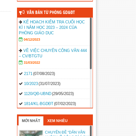
VĂN BẢN TỪ PHÒNG GD&ĐT
KẾ HOẠCH KIỂM TRA CUỐI HỌC
KÌ I NĂM HỌC 2023 – 2024 CỦA
PHÒNG GIÁO DỤC
04/12/2023
VỀ VIỆC CHUYỂN CÔNG VĂN 444
– CV/BTGTU
31/03/2022
2171
(07/08/2023)
10/2023
(31/07/2023)
1120/QĐ-UBND
(29/05/2023)
1814/KL-BGDĐT
(07/02/2023)
2496-QD-UBND
(10/10/2022)
MỚI NHẤT
XEM NHIỀU
2495-QD-UBND
(10/10/2022)
CHUYÊN ĐỀ “DÂN VẬN
2494-QD-UBND
(10/10/2022)