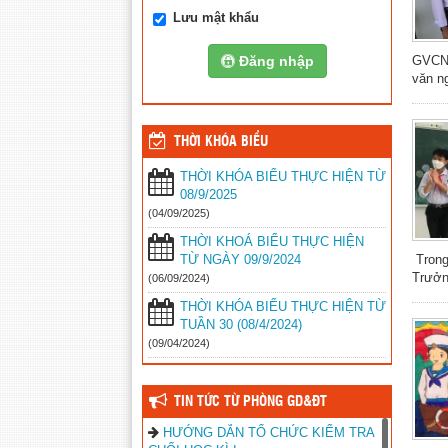
Lưu mật khẩu
Đăng nhập
GVCN 
văn ng
THỜI KHÓA BIỂU
THỜI KHÓA BIỂU THỰC HIỆN TỪ
08/9/2025
(04/09/2025)
THỜI KHOÁ BIỂU THỰC HIỆN
TỪ NGÀY 09/9/2024
Trong
Trưởn
(06/09/2024)
THỜI KHÓA BIỂU THỰC HIỆN TỪ
TUẦN 30 (08/4/2024)
(09/04/2024)
TIN TỨC TỪ PHÒNG GD&ĐT
HƯỚNG DẪN TỔ CHỨC KIỂM TRA