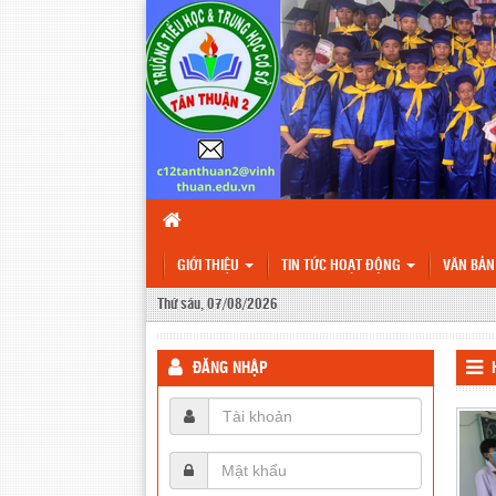
GIỚI THIỆU
TIN TỨC HOẠT ĐỘNG
VĂN BẢ
Thứ sáu, 07/08/2026
ĐĂNG NHẬP