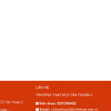
LIÊN HỆ
TRƯỜNG TH&THCS TÂN THUẬN 2
HCS Tân Thuận 2
Điện thoại:
02973560422
Email:
c12tanthuan2@vinhthuan.edu.vn
gày ....