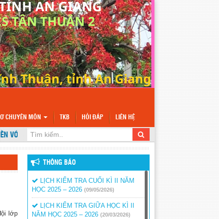
SƠ CHUYÊN MÔN
TKB
HỎI ĐÁP
LIÊN HỆ
VỚI WEBSITE TRƯỜNG TH&THCS TÂN THUẬN 2
THÔNG BÁO
LỊCH KIỂM TRA CUỐI KÌ II NĂM
HỌC 2025 – 2026
(09/05/2026)
LỊCH KIỂM TRA GIỮA HỌC KÌ II
ội lớp
NĂM HỌC 2025 – 2026
(20/03/2026)