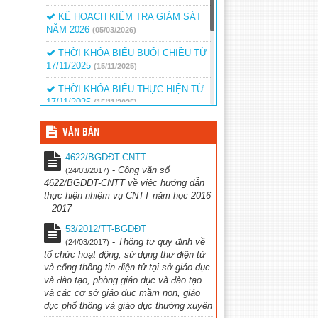
KẾ HOẠCH KIỂM TRA GIÁM SÁT
NĂM 2026
(05/03/2026)
THỜI KHÓA BIỂU BUỔI CHIỀU TỪ
17/11/2025
(15/11/2025)
THỜI KHÓA BIỂU THỰC HIỆN TỪ
17/11/2025
(15/11/2025)
LICH KIỂM TRA GIỮA KÌ I NĂM
VĂN BẢN
HỌC 2025-2026
(01/11/2025)
4622/BGDĐT-CNTT
KẾ HOẠCH TUYỂN SINH LỚP 10
-
Công văn số
(24/03/2017)
NĂM HỌC 2025
(06/02/2025)
4622/BGDĐT-CNTT về việc hướng dẫn
thực hiện nhiệm vụ CNTT năm học 2016
QUYẾT ĐỊNH BỎ SUNG KINH PHÍ
– 2017
KHEN THƯỞNG
(15/01/2025)
53/2012/TT-BGDĐT
-
Thông tư quy định về
(24/03/2017)
tổ chức hoạt động, sử dụng thư điện tử
và cổng thông tin điện tử tại sở giáo dục
và đào tạo, phòng giáo dục và đào tạo
và các cơ sở giáo dục mầm non, giáo
dục phổ thông và giáo dục thường xuyên