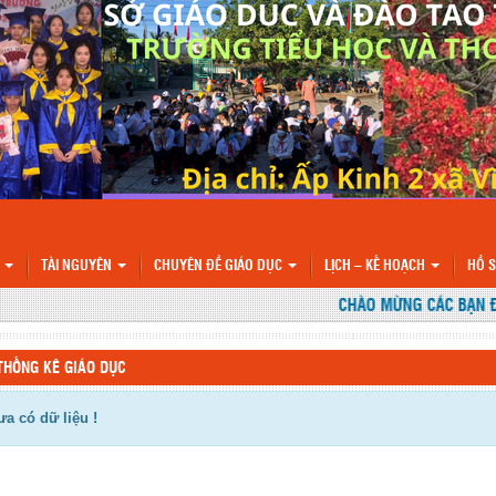
N
TÀI NGUYÊN
CHUYÊN ĐỀ GIÁO DỤC
LỊCH – KẾ HOẠCH
HỒ 
CHÀO MỪNG CÁC BẠN ĐẾN 
THỐNG KÊ GIÁO DỤC
a có dữ liệu !