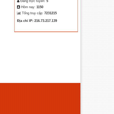
Đang trực tuyến:
5
Hôm nay:
1150
Tổng truy cập:
7231215
Địa chỉ IP: 216.73.217.139