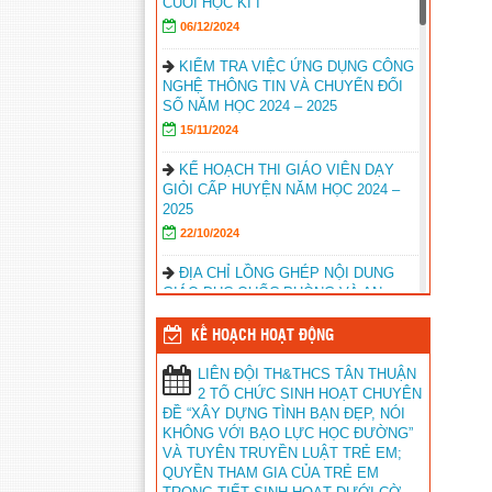
CUỐI HỌC KÌ I
06/12/2024
KIỂM TRA VIỆC ỨNG DỤNG CÔNG
NGHỆ THÔNG TIN VÀ CHUYỂN ĐỔI
SỐ NĂM HỌC 2024 – 2025
15/11/2024
KẾ HOẠCH THI GIÁO VIÊN DẠY
GIỎI CẤP HUYỆN NĂM HỌC 2024 –
2025
22/10/2024
ĐỊA CHỈ LỒNG GHÉP NỘI DUNG
GIÁO DỤC QUỐC PHÒNG VÀ AN
NINH
KẾ HOẠCH HOẠT ĐỘNG
16/10/2024
LIÊN ĐỘI TH&THCS TÂN THUẬN
HỘI NGHỊ GIỚI THIỆU SÁCH GIÁO
2 TỔ CHỨC SINH HOẠT CHUYÊN
KHOA LỚP 5, LỚP 8 CTPT 2018
ĐỀ “XÂY DỰNG TÌNH BẠN ĐẸP, NÓI
22/02/2024
KHÔNG VỚI BẠO LỰC HỌC ĐƯỜNG”
VÀ TUYÊN TRUYỀN LUẬT TRẺ EM;
KẾT QUẢ HỘI THI GIÁO VIÊN DẠY
QUYỀN THAM GIA CỦA TRẺ EM
GIỎI TIỂU HỌC NĂM HỌC 2023 –