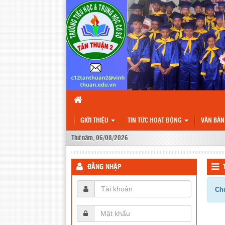
GIỚI THIỆU
TIN TỨC HOẠT ĐỘNG
VĂN BẢ
Thứ năm, 06/08/2026
ĐĂNG NHẬP
Chư