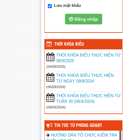
Lưu mật khẩu
Đăng nhập
THỜI KHÓA BIỂU
THỜI KHÓA BIỂU THỰC HIỆN TỪ
08/9/2025
(04/09/2025)
THỜI KHOÁ BIỂU THỰC HIỆN
TỪ NGÀY 09/9/2024
(06/09/2024)
THỜI KHÓA BIỂU THỰC HIỆN TỪ
TUẦN 30 (08/4/2024)
(09/04/2024)
TIN TỨC TỪ PHÒNG GD&ĐT
HƯỚNG DẪN TỔ CHỨC KIỂM TRA