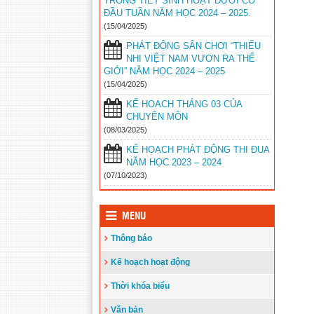
TRONG TIẾT SINH HOẠT DƯỚI CỜ
2024
ĐẦU TUẦN NĂM HỌC 2024 – 2025.
16/02/2024
(15/04/2025)
ĐIỀU LỆ HỘI KHỎE PHÙ ĐỔNG
PHÁT ĐỘNG SÂN CHƠI “THIẾU
CỦA PGD HUYỆN VĨNH THUẬN
NHI VIỆT NAM VƯƠN RA THẾ
GIỚI” NĂM HỌC 2024 – 2025
10/01/2024
(15/04/2025)
KẾ HOẠCH TẬP HUẤN CÁC MÔN
KẾ HOACH THÁNG 03 CỦA
DẠY HỌC TÍCH HỢP CỦA PHÒNG
CHUYÊN MÔN
GIÁO DỤC VĨNH THUẬN
(08/03/2025)
09/12/2023
KẾ HOẠCH PHÁT ĐỘNG THI ĐUA
NĂM HỌC 2023 – 2024
KẾ HOẠCH KIỂM TRA CUỐI HỌC
(07/10/2023)
KÌ I NĂM HỌC 2023 – 2024 CỦA
PHÒNG GIÁO DỤC
04/12/2023
MENU
KẾ HOẠCH TỔ CHỨC HỘI KHỎE
Thông báo
PHÙ ĐỔNG NĂM HỌC 2023 – 2024
22/11/2023
Kế hoạch hoạt động
Hội Khuyến học huyện Vĩnh Thuận
Thời khóa biểu
trao tặng nhà khuyến học cho học sinh
nghèo xã Phong Đông
(25/09/2023)
Văn bản