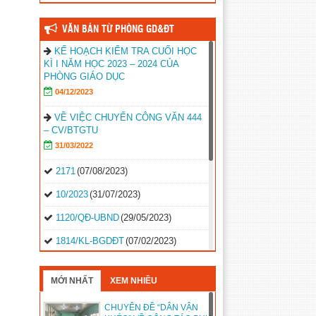
VĂN BẢN TỪ PHÒNG GD&ĐT
KẾ HOẠCH KIỂM TRA CUỐI HỌC
KÌ I NĂM HỌC 2023 – 2024 CỦA
PHÒNG GIÁO DỤC
04/12/2023
VỀ VIỆC CHUYỂN CÔNG VĂN 444
– CV/BTGTU
31/03/2022
2171
(07/08/2023)
10/2023
(31/07/2023)
1120/QĐ-UBND
(29/05/2023)
1814/KL-BGDĐT
(07/02/2023)
2496-QD-UBND
(10/10/2022)
MỚI NHẤT
XEM NHIỀU
2495-QD-UBND
(10/10/2022)
CHUYÊN ĐỀ “DÂN VẬN
2494-QD-UBND
(10/10/2022)