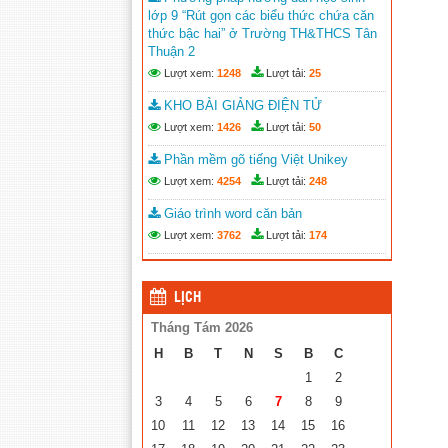
Trao 20 suất quà cho học sinh có
lớp 9 “Rút gọn các biểu thức chứa căn
hoàn cảnh khó khăn trước thềm năm
thức bậc hai” ở Trường TH&THCS Tân
học mới
(25/08/2023)
Thuận 2
Lượt xem:
1248
Lượt tải:
25
Toà án nhân dân tỉnh Kiên Giang
tặng Quỹ khuyến học huyện Vĩnh
KHO BÀI GIẢNG ĐIỆN TỬ
Thuận trước thềm năm học 2023-
Lượt xem:
1426
Lượt tải:
50
2024
(15/08/2023)
Phần mềm gõ tiếng Việt Unikey
Đẩy nhanh tiến độ thi công “Công
Lượt xem:
4254
Lượt tải:
248
trình xây nhà khuyến học năm 2023”
tặng học sinh nghèo vượt khó học giỏi
Giáo trình word căn bản
hiện chưa có nhà ở
(10/08/2023)
Lượt xem:
3762
Lượt tải:
174
LỊCH
Tháng Tám 2026
H
B
T
N
S
B
C
1
2
3
4
5
6
7
8
9
10
11
12
13
14
15
16