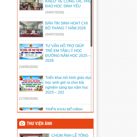
KHÉO” VỀ CÔNG TÁC PHỤ
ĐẠO HỌC SINH YẾU
888/TB-UBND
(31/08/2022)
(04/07/2026)
2397/QĐ-UBND
(26/08/2022)
BẢN TIN SINH HOẠT CHI
31/2022/NQ-HĐND
(16/08/2022)
BỘ THÁNG 7 NĂM 2026
(04/07/2026)
TƯ VẤN HỔ TRỢ GIÚP
TRẺ EM TÂM LÝ HỌC
ĐƯỜNG NĂM HỌC 2025 –
2026
(18/06/2026)
Triển khai mô hình giáo dục
học sinh giờ ra choi trải
nghiệm sáng tạo năm học
2025 – 202
(17/06/2026)
TRIỂN KHAI MÔ HÌNH
SINH HOẠT ĐỘI SỐ NĂM
HỌC 2025 – 2026
THƯ VIỆN ẢNH
(14/06/2026)
CHÙM ẢNH LỄ TỔNG
TỔ CHỨC NGÀY HỘI