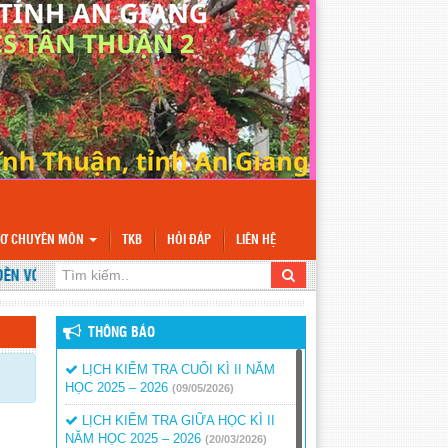
SƠ CHUYÊN MÔN
TKB
HỎI ĐÁP
LIÊN HỆ
VỚI WEBSITE TRƯỜNG TH&THCS TÂN THUẬN 2
THÔNG BÁO
LỊCH KIỂM TRA CUỐI KÌ II NĂM
HỌC 2025 – 2026
(09/05/2026)
LỊCH KIỂM TRA GIỮA HỌC KÌ II
NĂM HỌC 2025 – 2026
(20/03/2026)