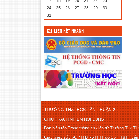
17
18
19
20
21
22
23
24
25
26
27
28
29
30
31
LIÊN KẾT NHANH
TRƯỜNG TH&THCS TÂN THUẬN 2
CHỊU TRÁCH NHIỆM NỘI DUNG
Ban biên tập Trang thông tin điện tử Trường TH&T
Giấy phép số .../GPTTĐT-STTTT do Sở TT&TT cấp n