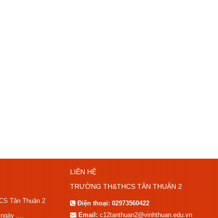
LIÊN HỆ
TRƯỜNG TH&THCS TÂN THUẬN 2
HCS Tân Thuận 2
Điện thoại:
02973560422
Email:
c12tanthuan2@vinhthuan.edu.vn
gày ....