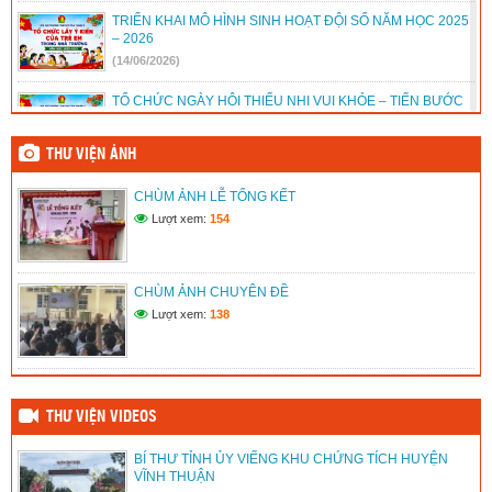
TRIỂN KHAI MÔ HÌNH SINH HOẠT ĐỘI SỐ NĂM HỌC 2025
– 2026
(14/06/2026)
TỔ CHỨC NGÀY HỘI THIẾU NHI VUI KHỎE – TIẾN BƯỚC
LÊN ĐOÀN NĂM HỌC 2025 – 2026
(14/06/2026)
THƯ VIỆN ẢNH
TỔ CHỨC CHUYÊN ĐỀ PHÒNG, CHỐNG ĐUỐI NƯỚC VÀ
CHÙM ẢNH LỄ TỔNG KẾT
KỸ NĂNG CỨU NGƯỜI TẠI TRƯỜNG TH&THCS TÂN
THUẬN 2 NĂM HỌC 2025 – 2026
Lượt xem:
154
(14/06/2026)
LIÊN ĐỘI TRƯỜNG TH&THCS TÂN THUẬN 2 PHÁT HUY
CHÙM ẢNH CHUYÊN ĐỀ
HIỆU QUẢ HOẠT ĐỘNG CỦA CÂU LẠC BỘ TƯ VẤN, TRỢ
GIÚP TRẺ EM NĂM HỌC 2025 – 2026
Lượt xem:
138
(14/06/2026)
THƯ VIỆN VIDEOS
BÍ THƯ TỈNH ỦY VIẾNG KHU CHỨNG TÍCH HUYỆN
VĨNH THUẬN