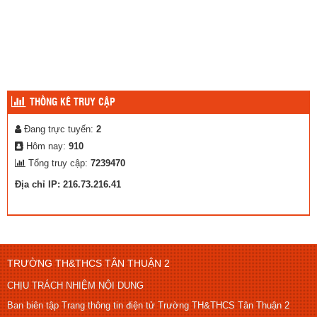
THỐNG KÊ TRUY CẬP
Đang trực tuyến:
2
Hôm nay:
910
Tổng truy cập:
7239470
Địa chỉ IP: 216.73.216.41
TRƯỜNG TH&THCS TÂN THUẬN 2
CHỊU TRÁCH NHIỆM NỘI DUNG
Ban biên tập Trang thông tin điện tử Trường TH&THCS Tân Thuận 2