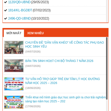
1120/QĐ-UBND
(29/05/2023)
1814/KL-BGDĐT
(07/02/2023)
2496-QD-UBND
(10/10/2022)
2495-QD-UBND
(10/10/2022)
MỚI NHẤT
XEM NHIỀU
2494-QD-UBND
(10/10/2022)
CHUYÊN ĐỀ “DÂN VẬN KHÉO” VỀ CÔNG TÁC PHỤ ĐẠO
888/TB-UBND
(31/08/2022)
HỌC SINH YẾU
2397/QĐ-UBND
(26/08/2022)
(04/07/2026)
31/2022/NQ-HĐND
(16/08/2022)
BẢN TIN SINH HOẠT CHI BỘ THÁNG 7 NĂM 2026
(04/07/2026)
TƯ VẤN HỔ TRỢ GIÚP TRẺ EM TÂM LÝ HỌC ĐƯỜNG
NĂM HỌC 2025 – 2026
(18/06/2026)
Triển khai mô hình giáo dục học sinh giờ ra choi trải nghiệm
sáng tạo năm học 2025 – 202
(17/06/2026)