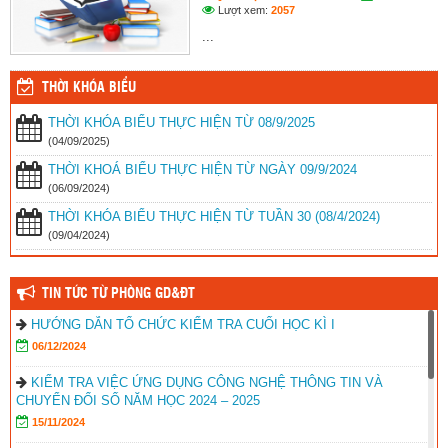
Lượt xem:
2057
...
THỜI KHÓA BIỂU
THỜI KHÓA BIỂU THỰC HIỆN TỪ 08/9/2025
(04/09/2025)
THỜI KHOÁ BIỂU THỰC HIỆN TỪ NGÀY 09/9/2024
(06/09/2024)
THỜI KHÓA BIỂU THỰC HIỆN TỪ TUẦN 30 (08/4/2024)
(09/04/2024)
TIN TỨC TỪ PHÒNG GD&ĐT
HƯỚNG DẪN TỔ CHỨC KIỂM TRA CUỐI HỌC KÌ I
06/12/2024
KIỂM TRA VIỆC ỨNG DỤNG CÔNG NGHỆ THÔNG TIN VÀ
CHUYỂN ĐỔI SỐ NĂM HỌC 2024 – 2025
15/11/2024