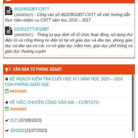
4622/BGDĐT-CNTT
-
Công văn số 4622/BGDĐT-CNTT về việc hướng dẫn
(24/03/2017)
thực hiện nhiệm vụ CNTT năm học 2016 – 2017
53/2012/TT-BGDĐT
-
Thông tư quy định về tổ chức hoạt động, sử dụng thư
(24/03/2017)
điện tử và cổng thông tin điện tử tại sở giáo dục và đào tạo, phòng giáo
dục và đào tạo và các cơ sở giáo dục mầm non, giáo dục phổ thông và
giáo dục thường xuyên
VĂN BẢN TỪ PHÒNG GD&ĐT
KẾ HOẠCH KIỂM TRA CUỐI HỌC KÌ I NĂM HỌC 2023 – 2024
CỦA PHÒNG GIÁO DỤC
04/12/2023
VỀ VIỆC CHUYỂN CÔNG VĂN 444 – CV/BTGTU
31/03/2022
2171
(07/08/2023)
10/2023
(31/07/2023)