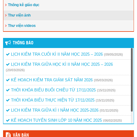
vụ trọng tâm năm học 2023-2024
(30/08/2023)
Thống kê giáo dục
Trao 20 suất quà cho học sinh có hoàn cảnh khó khăn trước thềm
Thư viện ảnh
năm học mới
(25/08/2023)
Thư viện videos
Toà án nhân dân tỉnh Kiên Giang tặng Quỹ khuyến học huyện Vĩnh
Thuận trước thềm năm học 2023-2024
(15/08/2023)
THÔNG BÁO
Đẩy nhanh tiến độ thi công “Công trình xây nhà khuyến học năm
2023” tặng học sinh nghèo vượt khó học giỏi hiện chưa có nhà
LỊCH KIỂM TRA CUỐI KÌ II NĂM HỌC 2025 – 2026
(09/05/2026)
ở
(10/08/2023)
LỊCH KIỂM TRA GIỮA HỌC KÌ II NĂM HỌC 2025 – 2026
(20/03/2026)
KẾ HOẠCH KIỂM TRA GIÁM SÁT NĂM 2026
(05/03/2026)
THỜI KHÓA BIỂU BUỔI CHIỀU TỪ 17/11/2025
(15/11/2025)
THỜI KHÓA BIỂU THỰC HIỆN TỪ 17/11/2025
(15/11/2025)
LICH KIỂM TRA GIỮA KÌ I NĂM HỌC 2025-2026
(01/11/2025)
KẾ HOẠCH TUYỂN SINH LỚP 10 NĂM HỌC 2025
(06/02/2025)
QUYẾT ĐỊNH BỎ SUNG KINH PHÍ KHEN THƯỞNG
(15/01/2025)
VĂN BẢN