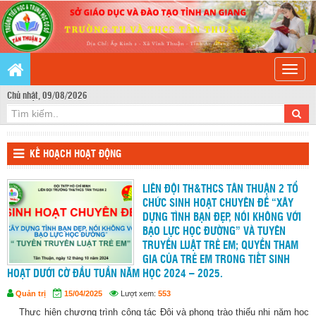
Toggle
naviga
Chủ nhật, 09/08/2026
KẾ HOẠCH HOẠT ĐỘNG
LIÊN ĐỘI TH&THCS TÂN THUẬN 2 TỔ
CHỨC SINH HOẠT CHUYÊN ĐỀ “XÂY
DỰNG TÌNH BẠN ĐẸP, NÓI KHÔNG VỚI
BẠO LỰC HỌC ĐƯỜNG” VÀ TUYÊN
TRUYỀN LUẬT TRẺ EM; QUYỀN THAM
GIA CỦA TRẺ EM TRONG TIẾT SINH
HOẠT DƯỚI CỜ ĐẦU TUẦN NĂM HỌC 2024 – 2025.
Quản trị
15/04/2025
Lượt xem:
553
Thực hiện chương trình công tác Đội và phong trào thiếu nhi năm học