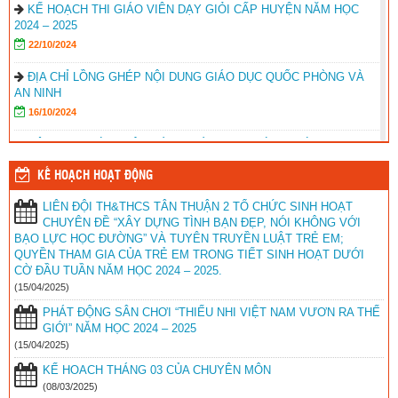
KẾ HOẠCH THI GIÁO VIÊN DẠY GIỎI CẤP HUYỆN NĂM HỌC
2024 – 2025
22/10/2024
ĐỊA CHỈ LỒNG GHÉP NỘI DUNG GIÁO DỤC QUỐC PHÒNG VÀ
AN NINH
16/10/2024
HỘI NGHỊ GIỚI THIỆU SÁCH GIÁO KHOA LỚP 5, LỚP 8 CTPT
2018
KẾ HOẠCH HOẠT ĐỘNG
22/02/2024
LIÊN ĐỘI TH&THCS TÂN THUẬN 2 TỔ CHỨC SINH HOẠT
KẾT QUẢ HỘI THI GIÁO VIÊN DẠY GIỎI TIỂU HỌC NĂM HỌC
CHUYÊN ĐỀ “XÂY DỰNG TÌNH BẠN ĐẸP, NÓI KHÔNG VỚI
2023 – 2024
BẠO LỰC HỌC ĐƯỜNG” VÀ TUYÊN TRUYỀN LUẬT TRẺ EM;
16/02/2024
QUYỀN THAM GIA CỦA TRẺ EM TRONG TIẾT SINH HOẠT DƯỚI
CỜ ĐẦU TUẦN NĂM HỌC 2024 – 2025.
ĐIỀU LỆ HỘI KHỎE PHÙ ĐỔNG CỦA PGD HUYỆN VĨNH THUẬN
(15/04/2025)
10/01/2024
PHÁT ĐỘNG SÂN CHƠI “THIẾU NHI VIỆT NAM VƯƠN RA THẾ
GIỚI” NĂM HỌC 2024 – 2025
KẾ HOẠCH TẬP HUẤN CÁC MÔN DẠY HỌC TÍCH HỢP CỦA
(15/04/2025)
PHÒNG GIÁO DỤC VĨNH THUẬN
09/12/2023
KẾ HOACH THÁNG 03 CỦA CHUYÊN MÔN
(08/03/2025)