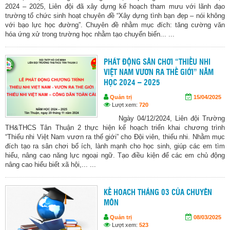
2024 – 2025, Liên đội đã xây dựng kế hoạch tham mưu với lãnh đạo
trường tổ chức sinh hoạt chuyên đề “Xây dựng tình bạn đẹp – nói không
với bạo lực học đường”. Chuyên đề nhằm mục đích: tăng cường văn
hóa ứng xử trong trường học nhằm tạo chuyển biến... ...
PHÁT ĐỘNG SÂN CHƠI “THIẾU NHI
VIỆT NAM VƯƠN RA THẾ GIỚI” NĂM
HỌC 2024 – 2025
Quản trị
15/04/2025
Lượt xem:
720
Ngày 04/12/2024, Liên đội Trường
TH&THCS Tân Thuận 2 thực hiện kế hoạch triển khai chương trình
“Thiếu nhi Việt Nam vươn ra thế giới” cho Đội viên, thiếu nhi. Nhằm mục
đích tạo ra sân chơi bổ ích, lành mạnh cho học sinh, giúp các em tìm
hiểu, nâng cao năng lực ngoại ngữ. Tạo điều kiện để các em chủ động
nâng cao hiểu biết xã hội,... ...
KẾ HOACH THÁNG 03 CỦA CHUYÊN
MÔN
Quản trị
08/03/2025
Lượt xem:
523