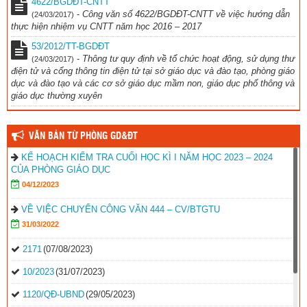
4622/BGDĐT-CNTT
-
Công văn số 4622/BGDĐT-CNTT về việc hướng dẫn
(24/03/2017)
thực hiện nhiệm vụ CNTT năm học 2016 – 2017
53/2012/TT-BGDĐT
-
Thông tư quy định về tổ chức hoạt động, sử dụng thư
(24/03/2017)
điện tử và cổng thông tin điện tử tại sở giáo dục và đào tạo, phòng giáo
dục và đào tạo và các cơ sở giáo dục mầm non, giáo dục phổ thông và
giáo dục thường xuyên
VĂN BẢN TỪ PHÒNG GD&ĐT
KẾ HOẠCH KIỂM TRA CUỐI HỌC KÌ I NĂM HỌC 2023 – 2024
CỦA PHÒNG GIÁO DỤC
04/12/2023
VỀ VIỆC CHUYỂN CÔNG VĂN 444 – CV/BTGTU
31/03/2022
2171
(07/08/2023)
10/2023
(31/07/2023)
1120/QĐ-UBND
(29/05/2023)