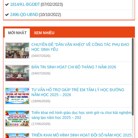
1814/KL-BGDĐT
(07/02/2023)
2496-QD-UBND
(10/10/2022)
2495-QD-UBND
(10/10/2022)
MỚI NHẤT
XEM NHIỀU
2494-QD-UBND
(10/10/2022)
CHUYÊN ĐỀ “DÂN VẬN KHÉO” VỀ CÔNG TÁC PHỤ ĐẠO
888/TB-UBND
(31/08/2022)
HỌC SINH YẾU
2397/QĐ-UBND
(26/08/2022)
(04/07/2026)
31/2022/NQ-HĐND
(16/08/2022)
BẢN TIN SINH HOẠT CHI BỘ THÁNG 7 NĂM 2026
(04/07/2026)
TƯ VẤN HỔ TRỢ GIÚP TRẺ EM TÂM LÝ HỌC ĐƯỜNG
NĂM HỌC 2025 – 2026
(18/06/2026)
Triển khai mô hình giáo dục học sinh giờ ra choi trải nghiệm
sáng tạo năm học 2025 – 202
(17/06/2026)
TRIỂN KHAI MÔ HÌNH SINH HOẠT ĐỘI SỐ NĂM HỌC 2025