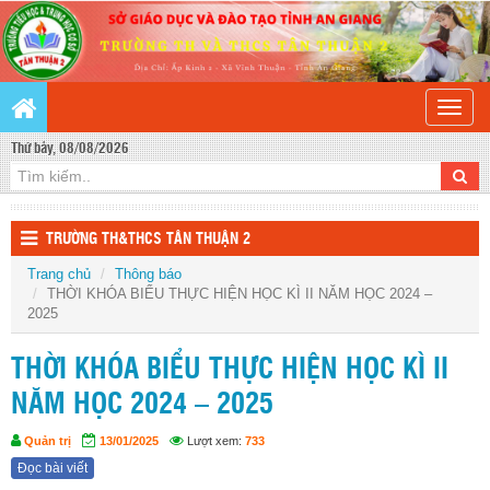
Toggle
naviga
Thứ bảy, 08/08/2026
TRƯỜNG TH&THCS TÂN THUẬN 2
Trang chủ
Thông báo
THỜI KHÓA BIỂU THỰC HIỆN HỌC KÌ II NĂM HỌC 2024 –
2025
THỜI KHÓA BIỂU THỰC HIỆN HỌC KÌ II
NĂM HỌC 2024 – 2025
Quản trị
13/01/2025
Lượt xem:
733
Đọc bài viết