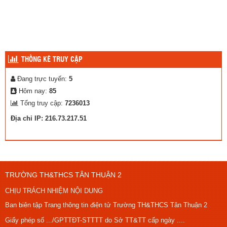
THỐNG KÊ TRUY CẬP
Đang trực tuyến:
5
Hôm nay:
85
Tổng truy cập:
7236013
Địa chỉ IP: 216.73.217.51
TRƯỜNG TH&THCS TÂN THUẬN 2
CHỊU TRÁCH NHIỆM NỘI DUNG
Ban biên tập Trang thông tin điện tử Trường TH&THCS Tân Thuận 2
Giấy phép số .../GPTTĐT-STTTT do Sở TT&TT cấp ngày ....