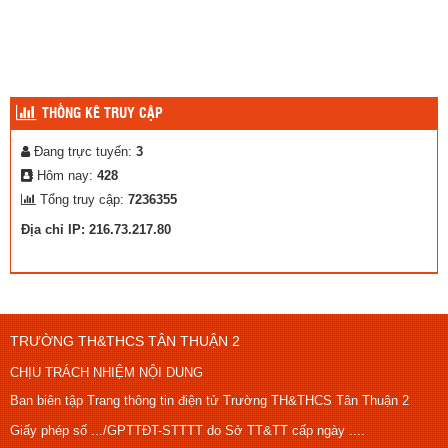
THỐNG KÊ TRUY CẬP
Đang trực tuyến:
3
Hôm nay:
428
Tổng truy cập:
7236355
Địa chỉ IP: 216.73.217.80
TRƯỜNG TH&THCS TÂN THUẬN 2
CHỊU TRÁCH NHIỆM NỘI DUNG
Ban biên tập Trang thông tin điện tử Trường TH&THCS Tân Thuận 2
Giấy phép số .../GPTTĐT-STTTT do Sở TT&TT cấp ngày ....