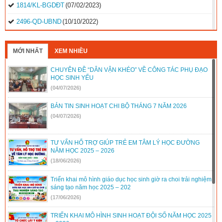
1814/KL-BGDĐT
(07/02/2023)
2496-QD-UBND
(10/10/2022)
2495-QD-UBND
(10/10/2022)
MỚI NHẤT
XEM NHIỀU
2494-QD-UBND
(10/10/2022)
CHUYÊN ĐỀ “DÂN VẬN KHÉO” VỀ CÔNG TÁC PHỤ ĐẠO
888/TB-UBND
(31/08/2022)
HỌC SINH YẾU
2397/QĐ-UBND
(26/08/2022)
(04/07/2026)
31/2022/NQ-HĐND
(16/08/2022)
BẢN TIN SINH HOẠT CHI BỘ THÁNG 7 NĂM 2026
(04/07/2026)
TƯ VẤN HỔ TRỢ GIÚP TRẺ EM TÂM LÝ HỌC ĐƯỜNG
NĂM HỌC 2025 – 2026
(18/06/2026)
Triển khai mô hình giáo dục học sinh giờ ra choi trải nghiệm
sáng tạo năm học 2025 – 202
(17/06/2026)
TRIỂN KHAI MÔ HÌNH SINH HOẠT ĐỘI SỐ NĂM HỌC 2025