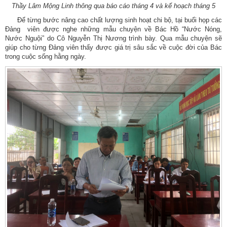
Thầy Lâm Mộng Linh thông qua báo cáo tháng 4 và kế hoạch tháng 5
Để từng bước nâng cao chất lượng sinh hoạt chi bộ, tại buổi họp các
Đảng viên được nghe những mẫu chuyện về Bác Hồ “Nước Nóng,
Nước Nguội” do Cô Nguyễn Thị Nương trình bày. Qua mẫu chuyện sẽ
giúp cho từng Đảng viên thấy được giá trị sâu sắc về cuộc đời của Bác
trong cuộc sống hằng ngày.