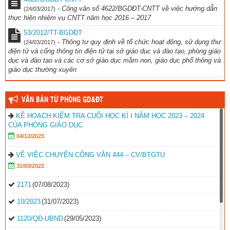
-
Công văn số 4622/BGDĐT-CNTT về việc hướng dẫn
(24/03/2017)
thực hiện nhiệm vụ CNTT năm học 2016 – 2017
53/2012/TT-BGDĐT
-
Thông tư quy định về tổ chức hoạt động, sử dụng thư
(24/03/2017)
điện tử và cổng thông tin điện tử tại sở giáo dục và đào tạo, phòng giáo
dục và đào tạo và các cơ sở giáo dục mầm non, giáo dục phổ thông và
giáo dục thường xuyên
VĂN BẢN TỪ PHÒNG GD&ĐT
KẾ HOẠCH KIỂM TRA CUỐI HỌC KÌ I NĂM HỌC 2023 – 2024
CỦA PHÒNG GIÁO DỤC
04/12/2023
VỀ VIỆC CHUYỂN CÔNG VĂN 444 – CV/BTGTU
31/03/2022
2171
(07/08/2023)
10/2023
(31/07/2023)
1120/QĐ-UBND
(29/05/2023)