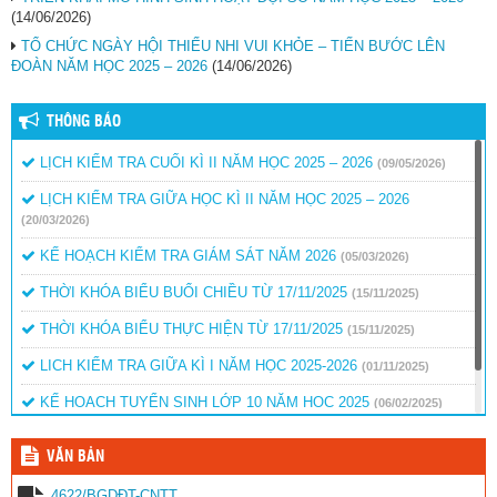
(14/06/2026)
TỔ CHỨC NGÀY HỘI THIẾU NHI VUI KHỎE – TIẾN BƯỚC LÊN
ĐOÀN NĂM HỌC 2025 – 2026
(14/06/2026)
THÔNG BÁO
LỊCH KIỂM TRA CUỐI KÌ II NĂM HỌC 2025 – 2026
(09/05/2026)
LỊCH KIỂM TRA GIỮA HỌC KÌ II NĂM HỌC 2025 – 2026
(20/03/2026)
KẾ HOẠCH KIỂM TRA GIÁM SÁT NĂM 2026
(05/03/2026)
THỜI KHÓA BIỂU BUỔI CHIỀU TỪ 17/11/2025
(15/11/2025)
THỜI KHÓA BIỂU THỰC HIỆN TỪ 17/11/2025
(15/11/2025)
LICH KIỂM TRA GIỮA KÌ I NĂM HỌC 2025-2026
(01/11/2025)
KẾ HOẠCH TUYỂN SINH LỚP 10 NĂM HỌC 2025
(06/02/2025)
QUYẾT ĐỊNH BỎ SUNG KINH PHÍ KHEN THƯỞNG
(15/01/2025)
VĂN BẢN
4622/BGDĐT-CNTT