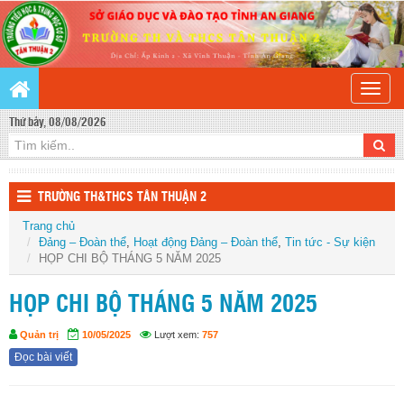
Toggle
naviga
Thứ bảy, 08/08/2026
TRƯỜNG TH&THCS TÂN THUẬN 2
Trang chủ
Đảng – Đoàn thể
,
Hoạt động Đảng – Đoàn thể
,
Tin tức - Sự kiện
HỌP CHI BỘ THÁNG 5 NĂM 2025
HỌP CHI BỘ THÁNG 5 NĂM 2025
Quản trị
10/05/2025
Lượt xem:
757
Đọc bài viết