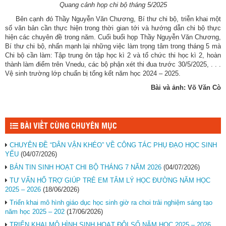
Quang cảnh họp chi bộ tháng 5/2025
Bên cạnh đó Thầy Nguyễn Văn Chương, Bí thư chi bộ, triễn khai một
số văn bản cần thực hiện trong thời gian tới và hướng dẫn chi bộ thực
hiện các chuyên đề trong năm. Cuối buổi họp Thầy Nguyễn Văn Chương,
Bí thư chi bộ, nhấn mạnh lại những việc làm trọng tâm trong tháng 5 mà
Chi bộ cần làm: Tập trung ôn tập học kì 2 và tổ chức thi học kì 2, hoàn
thành làm điểm trên Vnedu, các bộ phận xét thi đua trước 30/5/2025, . . .
Vệ sinh trường lớp chuẩn bị tổng kết năm học 2024 – 2025.
Bài và ảnh: Võ Văn Cò
BÀI VIẾT CÙNG CHUYÊN MỤC
CHUYÊN ĐỀ “DÂN VẬN KHÉO” VỀ CÔNG TÁC PHỤ ĐẠO HỌC SINH
YẾU
(04/07/2026)
BẢN TIN SINH HOẠT CHI BỘ THÁNG 7 NĂM 2026
(04/07/2026)
TƯ VẤN HỔ TRỢ GIÚP TRẺ EM TÂM LÝ HỌC ĐƯỜNG NĂM HỌC
2025 – 2026
(18/06/2026)
Triển khai mô hình giáo dục học sinh giờ ra choi trải nghiệm sáng tạo
năm học 2025 – 202
(17/06/2026)
TRIỂN KHAI MÔ HÌNH SINH HOẠT ĐỘI SỐ NĂM HỌC 2025 – 2026