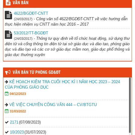
VĂN BẢN
4622/BGDĐT-CNTT
-
Công văn số 4622/BGDĐT-CNTT về việc hướng dẫn
(24/03/2017)
thực hiện nhiệm vụ CNTT năm học 2016 – 2017
53/2012/TT-BGDĐT
-
Thông tư quy định về tổ chức hoạt động, sử dụng thư
(24/03/2017)
điện tử và cổng thông tin điện tử tại sở giáo dục và đào tạo, phòng giáo
dục và đào tạo và các cơ sở giáo dục mầm non, giáo dục phổ thông và
giáo dục thường xuyên
VĂN BẢN TỪ PHÒNG GD&ĐT
KẾ HOẠCH KIỂM TRA CUỐI HỌC KÌ I NĂM HỌC 2023 – 2024
CỦA PHÒNG GIÁO DỤC
04/12/2023
VỀ VIỆC CHUYỂN CÔNG VĂN 444 – CV/BTGTU
31/03/2022
2171
(07/08/2023)
10/2023
(31/07/2023)