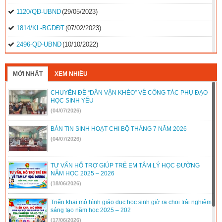
1120/QĐ-UBND
(29/05/2023)
1814/KL-BGDĐT
(07/02/2023)
2496-QD-UBND
(10/10/2022)
2495-QD-UBND
(10/10/2022)
MỚI NHẤT
XEM NHIỀU
2494-QD-UBND
(10/10/2022)
CHUYÊN ĐỀ “DÂN VẬN KHÉO” VỀ CÔNG TÁC PHỤ ĐẠO
888/TB-UBND
(31/08/2022)
HỌC SINH YẾU
2397/QĐ-UBND
(26/08/2022)
(04/07/2026)
31/2022/NQ-HĐND
(16/08/2022)
BẢN TIN SINH HOẠT CHI BỘ THÁNG 7 NĂM 2026
(04/07/2026)
TƯ VẤN HỔ TRỢ GIÚP TRẺ EM TÂM LÝ HỌC ĐƯỜNG
NĂM HỌC 2025 – 2026
(18/06/2026)
Triển khai mô hình giáo dục học sinh giờ ra choi trải nghiệm
sáng tạo năm học 2025 – 202
(17/06/2026)