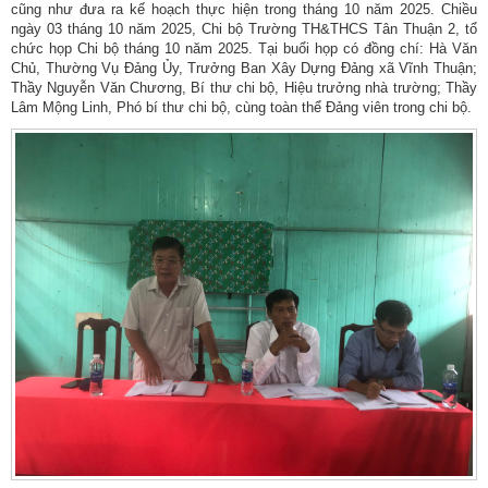
cũng như đưa ra kế hoạch thực hiện trong tháng 10 năm 2025. Chiều
ngày 03 tháng 10 năm 2025, Chi bộ Trường TH&THCS Tân Thuận 2, tổ
chức họp Chi bộ tháng 10 năm 2025. Tại buổi họp có đồng chí: Hà Văn
Chủ, Thường Vụ Đảng Ủy, Trưởng Ban Xây Dựng Đảng xã Vĩnh Thuận;
Thầy Nguyễn Văn Chương, Bí thư chi bộ, Hiệu trưởng nhà trường; Thầy
Lâm Mộng Linh, Phó bí thư chi bộ, cùng toàn thể Đảng viên trong chi bộ.