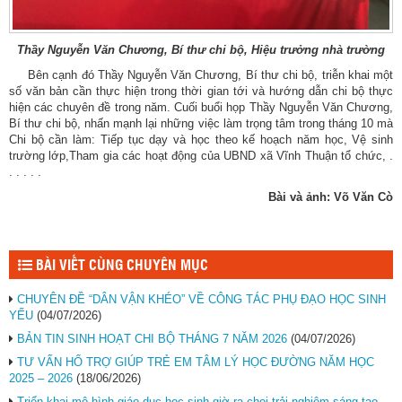
Thầy Nguyễn Văn Chương, Bí thư chi bộ, Hiệu trưởng nhà trường
Bên cạnh đó Thầy Nguyễn Văn Chương, Bí thư chi bộ, triễn khai một
số văn bản cần thực hiện trong thời gian tới và hướng dẫn chi bộ thực
hiện các chuyên đề trong năm. Cuối buổi họp Thầy Nguyễn Văn Chương,
Bí thư chi bộ, nhấn mạnh lại những việc làm trọng tâm trong tháng 10 mà
Chi bộ cần làm: Tiếp tục dạy và học theo kế hoạch năm học, Vệ sinh
trường lớp,Tham gia các hoạt động của UBND xã Vĩnh Thuận tổ chức, .
. . . . .
Bài và ảnh: Võ Văn Cò
BÀI VIẾT CÙNG CHUYÊN MỤC
CHUYÊN ĐỀ “DÂN VẬN KHÉO” VỀ CÔNG TÁC PHỤ ĐẠO HỌC SINH
YẾU
(04/07/2026)
BẢN TIN SINH HOẠT CHI BỘ THÁNG 7 NĂM 2026
(04/07/2026)
TƯ VẤN HỔ TRỢ GIÚP TRẺ EM TÂM LÝ HỌC ĐƯỜNG NĂM HỌC
2025 – 2026
(18/06/2026)
Triển khai mô hình giáo dục học sinh giờ ra choi trải nghiệm sáng tạo