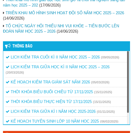
năm học 2025 – 202
(17/06/2026)
TRIỂN KHAI MÔ HÌNH SINH HOẠT ĐỘI SỐ NĂM HỌC 2025 – 2026
(14/06/2026)
TỔ CHỨC NGÀY HỘI THIẾU NHI VUI KHỎE – TIẾN BƯỚC LÊN
ĐOÀN NĂM HỌC 2025 – 2026
(14/06/2026)
THÔNG BÁO
LỊCH KIỂM TRA CUỐI KÌ II NĂM HỌC 2025 – 2026
(09/05/2026)
LỊCH KIỂM TRA GIỮA HỌC KÌ II NĂM HỌC 2025 – 2026
(20/03/2026)
KẾ HOẠCH KIỂM TRA GIÁM SÁT NĂM 2026
(05/03/2026)
THỜI KHÓA BIỂU BUỔI CHIỀU TỪ 17/11/2025
(15/11/2025)
THỜI KHÓA BIỂU THỰC HIỆN TỪ 17/11/2025
(15/11/2025)
LICH KIỂM TRA GIỮA KÌ I NĂM HỌC 2025-2026
(01/11/2025)
KẾ HOẠCH TUYỂN SINH LỚP 10 NĂM HỌC 2025
(06/02/2025)
QUYẾT ĐỊNH BỎ SUNG KINH PHÍ KHEN THƯỞNG
(15/01/2025)