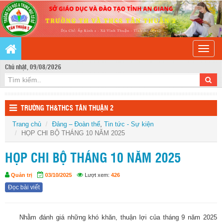
Toggle
naviga
Chủ nhật, 09/08/2026
TRƯỜNG TH&THCS TÂN THUẬN 2
Trang chủ
Đảng – Đoàn thể
,
Tin tức - Sự kiện
HỌP CHI BỘ THÁNG 10 NĂM 2025
HỌP CHI BỘ THÁNG 10 NĂM 2025
Quản trị
03/10/2025
Lượt xem:
426
Đọc bài viết
Nhằm đánh giá những khó khăn, thuận lợi của tháng 9 năm 2025