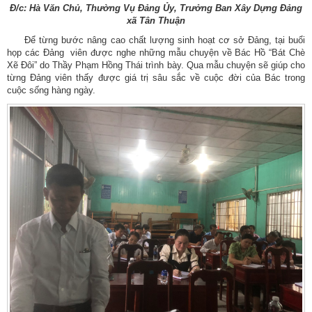
Đ/c: Hà Văn Chủ, Thường Vụ Đảng Ủy, Trưởng Ban Xây Dựng Đảng
xã Tân Thuận
Để từng bước nâng cao chất lượng sinh hoạt cơ sở Đảng, tại buổi
họp các Đảng viên được nghe những mẫu chuyện về Bác Hồ “Bát Chè
Xẽ Đôi” do Thầy Phạm Hồng Thái trình bày. Qua mẫu chuyện sẽ giúp cho
từng Đảng viên thấy được giá trị sâu sắc về cuộc đời của Bác trong
cuộc sống hàng ngày.