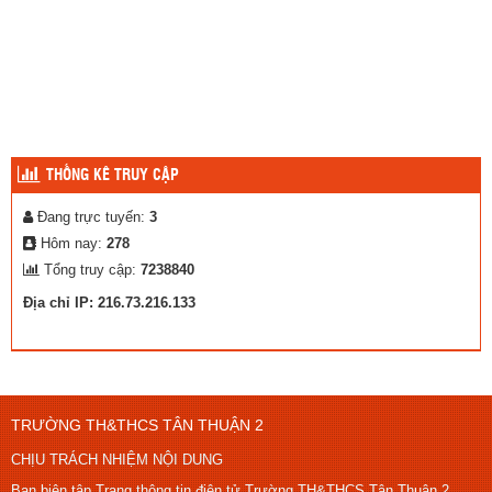
THỐNG KÊ TRUY CẬP
Đang trực tuyến:
3
Hôm nay:
278
Tổng truy cập:
7238840
Địa chỉ IP: 216.73.216.133
TRƯỜNG TH&THCS TÂN THUẬN 2
CHỊU TRÁCH NHIỆM NỘI DUNG
Ban biên tập Trang thông tin điện tử Trường TH&THCS Tân Thuận 2