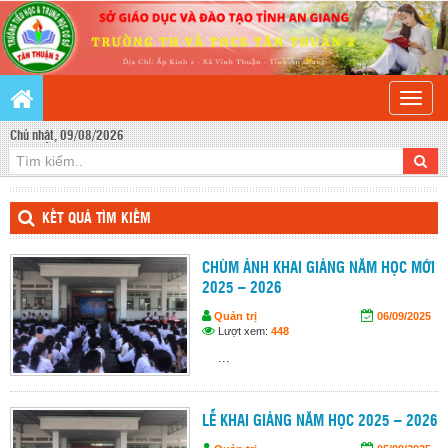
Toggle
naviga
Chủ nhật, 09/08/2026
KẾT QUẢ TÌM KIẾM
CHÙM ẢNH KHAI GIẢNG NĂM HỌC MỚI
2025 – 2026
Quản trị
06/09/2025
Lượt xem:
448
...
LỄ KHAI GIẢNG NĂM HỌC 2025 – 2026