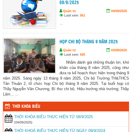
08/9/2025
Quản trị
04/09/2025
Lượt xem:
561
...
HỌP CHI BỘ THÁNG 9 NĂM 2025
Quản trị
03/09/2025
Lượt xem:
505
Nhằm đánh giá những thuận lợi, khó
khăn của tháng 8 năm 2025, cũng như
đưa ra kế hoạch thực hiện trong tháng 9
năm 2025. Sáng ngày 13 tháng 9 năm 2025, Chi bộ Trường TH&THCS
Tân Thuận 2, tổ chức họp Chi bộ tháng 9 năm 2025. Tại buổi họp có
Thầy Nguyễn Văn Chương, Bí thư chi bộ, Hiệu trưởng nhà trường; Thầy
Lâm... ...
THỜI KHÓA BIỂU
THỜI KHÓA BIỂU THỰC HIỆN TỪ 08/9/2025
(04/09/2025)
THỜI KHOÁ BIỂU THỰC HIỆN TỪ NGÀY 09/9/2024