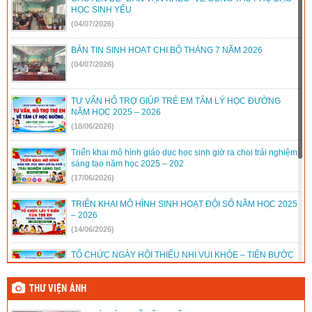
HỌC SINH YẾU
2397/QĐ-UBND
(26/08/2022)
(04/07/2026)
31/2022/NQ-HĐND
(16/08/2022)
BẢN TIN SINH HOẠT CHI BỘ THÁNG 7 NĂM 2026
(04/07/2026)
TƯ VẤN HỔ TRỢ GIÚP TRẺ EM TÂM LÝ HỌC ĐƯỜNG
NĂM HỌC 2025 – 2026
(18/06/2026)
Triển khai mô hình giáo dục học sinh giờ ra choi trải nghiệm
sáng tạo năm học 2025 – 202
(17/06/2026)
TRIỂN KHAI MÔ HÌNH SINH HOẠT ĐỘI SỐ NĂM HỌC 2025
– 2026
(14/06/2026)
TỔ CHỨC NGÀY HỘI THIẾU NHI VUI KHỎE – TIẾN BƯỚC
LÊN ĐOÀN NĂM HỌC 2025 – 2026
(14/06/2026)
THƯ VIỆN ẢNH
TỔ CHỨC CHUYÊN ĐỀ PHÒNG, CHỐNG ĐUỐI NƯỚC VÀ