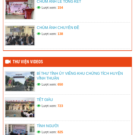
CHÙM ẢNH LỄ TỔNG KẾT
KỸ NĂNG CỨU NGƯỜI TẠI TRƯỜNG TH&THCS TÂN
THUẬN 2 NĂM HỌC 2025 – 2026
Lượt xem:
154
(14/06/2026)
LIÊN ĐỘI TRƯỜNG TH&THCS TÂN THUẬN 2 PHÁT HUY
CHÙM ẢNH CHUYÊN ĐỀ
HIỆU QUẢ HOẠT ĐỘNG CỦA CÂU LẠC BỘ TƯ VẤN, TRỢ
GIÚP TRẺ EM NĂM HỌC 2025 – 2026
Lượt xem:
138
(14/06/2026)
THƯ VIỆN VIDEOS
BÍ THƯ TỈNH ỦY VIẾNG KHU CHỨNG TÍCH HUYỆN
VĨNH THUẬN
Lượt xem:
650
TẾT GIÀU
Lượt xem:
723
TÌNH NGƯỜI
Lượt xem:
825