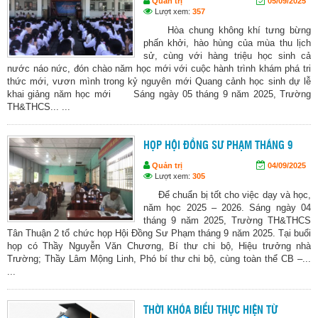
Quản trị
05/09/2025
Lượt xem:
357
Hòa chung không khí tưng bừng
phấn khởi, hào hùng của mùa thu lịch
sử, cùng với hàng triệu học sinh cả
nước náo nức, đón chào năm học mới với cuộc hành trình khám phá tri
thức mới, vươn mình trong kỷ nguyên mới Quang cảnh học sinh dự lễ
khai giảng năm học mới Sáng ngày 05 tháng 9 năm 2025, Trường
TH&THCS... ...
HỌP HỘI ĐỒNG SƯ PHẠM THÁNG 9
Quản trị
04/09/2025
Lượt xem:
305
Để chuẩn bị tốt cho việc dạy và học,
năm học 2025 – 2026. Sáng ngày 04
tháng 9 năm 2025, Trường TH&THCS
Tân Thuận 2 tổ chức họp Hội Đồng Sư Phạm tháng 9 năm 2025. Tại buổi
họp có Thầy Nguyễn Văn Chương, Bí thư chi bộ, Hiệu trưởng nhà
Trường; Thầy Lâm Mộng Linh, Phó bí thư chi bộ, cùng toàn thể CB –...
...
THỜI KHÓA BIỂU THỰC HIỆN TỪ