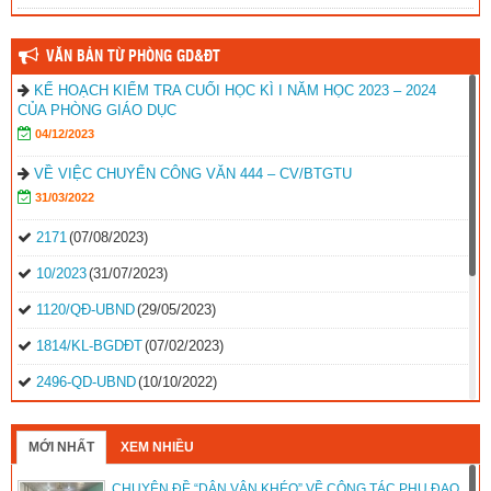
VĂN BẢN TỪ PHÒNG GD&ĐT
KẾ HOẠCH KIỂM TRA CUỐI HỌC KÌ I NĂM HỌC 2023 – 2024
CỦA PHÒNG GIÁO DỤC
04/12/2023
VỀ VIỆC CHUYỂN CÔNG VĂN 444 – CV/BTGTU
31/03/2022
2171
(07/08/2023)
10/2023
(31/07/2023)
1120/QĐ-UBND
(29/05/2023)
1814/KL-BGDĐT
(07/02/2023)
2496-QD-UBND
(10/10/2022)
2495-QD-UBND
(10/10/2022)
MỚI NHẤT
XEM NHIỀU
2494-QD-UBND
(10/10/2022)
CHUYÊN ĐỀ “DÂN VẬN KHÉO” VỀ CÔNG TÁC PHỤ ĐẠO
888/TB-UBND
(31/08/2022)