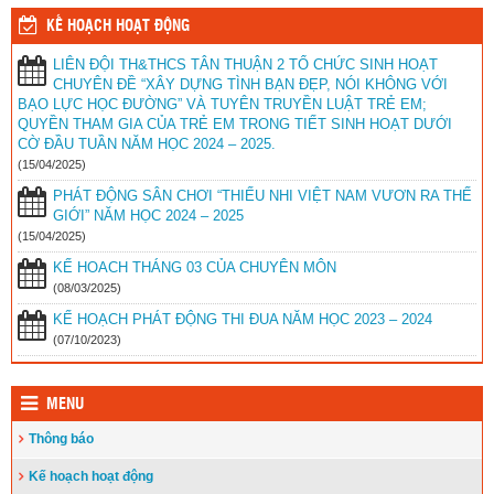
2018
KẾ HOẠCH HOẠT ĐỘNG
22/02/2024
LIÊN ĐỘI TH&THCS TÂN THUẬN 2 TỔ CHỨC SINH HOẠT
KẾT QUẢ HỘI THI GIÁO VIÊN DẠY GIỎI TIỂU HỌC NĂM HỌC
CHUYÊN ĐỀ “XÂY DỰNG TÌNH BẠN ĐẸP, NÓI KHÔNG VỚI
2023 – 2024
BẠO LỰC HỌC ĐƯỜNG” VÀ TUYÊN TRUYỀN LUẬT TRẺ EM;
16/02/2024
QUYỀN THAM GIA CỦA TRẺ EM TRONG TIẾT SINH HOẠT DƯỚI
CỜ ĐẦU TUẦN NĂM HỌC 2024 – 2025.
ĐIỀU LỆ HỘI KHỎE PHÙ ĐỔNG CỦA PGD HUYỆN VĨNH THUẬN
(15/04/2025)
10/01/2024
PHÁT ĐỘNG SÂN CHƠI “THIẾU NHI VIỆT NAM VƯƠN RA THẾ
GIỚI” NĂM HỌC 2024 – 2025
KẾ HOẠCH TẬP HUẤN CÁC MÔN DẠY HỌC TÍCH HỢP CỦA
(15/04/2025)
PHÒNG GIÁO DỤC VĨNH THUẬN
09/12/2023
KẾ HOACH THÁNG 03 CỦA CHUYÊN MÔN
(08/03/2025)
KẾ HOẠCH KIỂM TRA CUỐI HỌC KÌ I NĂM HỌC 2023 – 2024
KẾ HOẠCH PHÁT ĐỘNG THI ĐUA NĂM HỌC 2023 – 2024
CỦA PHÒNG GIÁO DỤC
(07/10/2023)
04/12/2023
KẾ HOẠCH TỔ CHỨC HỘI KHỎE PHÙ ĐỔNG NĂM HỌC 2023 –
MENU
2024
22/11/2023
Thông báo
Hội Khuyến học huyện Vĩnh Thuận trao tặng nhà khuyến học cho
Kế hoạch hoạt động
học sinh nghèo xã Phong Đông
(25/09/2023)