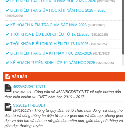
LỊCH KIỂM TRA CUỐI KÌ II NĂM HỌC 2025 – 2026
(09/05/2026)
ở
(10/08/2023)
LỊCH KIỂM TRA GIỮA HỌC KÌ II NĂM HỌC 2025 – 2026
(20/03/2026)
KẾ HOẠCH KIỂM TRA GIÁM SÁT NĂM 2026
(05/03/2026)
THỜI KHÓA BIỂU BUỔI CHIỀU TỪ 17/11/2025
(15/11/2025)
THỜI KHÓA BIỂU THỰC HIỆN TỪ 17/11/2025
(15/11/2025)
LICH KIỂM TRA GIỮA KÌ I NĂM HỌC 2025-2026
(01/11/2025)
KẾ HOẠCH TUYỂN SINH LỚP 10 NĂM HỌC 2025
(06/02/2025)
QUYẾT ĐỊNH BỎ SUNG KINH PHÍ KHEN THƯỞNG
(15/01/2025)
VĂN BẢN
4622/BGDĐT-CNTT
-
Công văn số 4622/BGDĐT-CNTT về việc hướng dẫn
(24/03/2017)
thực hiện nhiệm vụ CNTT năm học 2016 – 2017
53/2012/TT-BGDĐT
-
Thông tư quy định về tổ chức hoạt động, sử dụng thư
(24/03/2017)
điện tử và cổng thông tin điện tử tại sở giáo dục và đào tạo, phòng giáo
dục và đào tạo và các cơ sở giáo dục mầm non, giáo dục phổ thông và
giáo dục thường xuyên