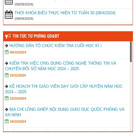
(06/09/2024)
THỜI KHÓA BIỂU THỰC HIỆN TỪ TUẦN 30 (08/4/2024)
(09/04/2024)
TIN TỨC TỪ PHÒNG GD&ĐT
HƯỚNG DẪN TỔ CHỨC KIỂM TRA CUỐI HỌC KÌ I
06/12/2024
KIỂM TRA VIỆC ỨNG DỤNG CÔNG NGHỆ THÔNG TIN VÀ
CHUYỂN ĐỔI SỐ NĂM HỌC 2024 – 2025
15/11/2024
KẾ HOẠCH THI GIÁO VIÊN DẠY GIỎI CẤP HUYỆN NĂM HỌC
2024 – 2025
22/10/2024
ĐỊA CHỈ LỒNG GHÉP NỘI DUNG GIÁO DỤC QUỐC PHÒNG VÀ
AN NINH
16/10/2024
HỘI NGHỊ GIỚI THIỆU SÁCH GIÁO KHOA LỚP 5, LỚP 8 CTPT