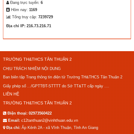
Đang trực tuyến:
6
Hôm nay:
1169
Tổng truy cập:
7239729
Địa chỉ IP: 216.73.216.71
TRƯỜNG TH&THCS TÂN THUẬN 2
CHỊU TRÁCH NHIỆM NỘI DUNG
Ban biên tập Trang thông tin điện tử Trường TH&THCS Tân Thuận 2
Giấy phép số .../GPTTĐT-STTTT do Sở TT&TT cấp ngày ....
LIÊN HỆ
TRƯỜNG TH&THCS TÂN THUẬN 2
Điện thoại:
02973560422
Email:
c12tanthuan2@vinhthuan.edu.vn
Địa chỉ:
Ấp Kênh 2A - xã Vĩnh Thuận, Tỉnh An Giang