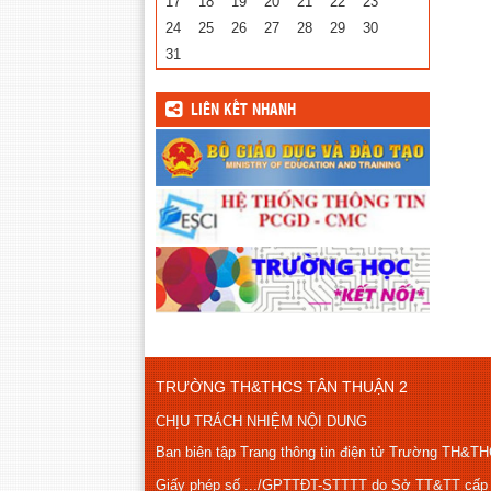
17
18
19
20
21
22
23
24
25
26
27
28
29
30
31
LIÊN KẾT NHANH
TRƯỜNG TH&THCS TÂN THUẬN 2
CHỊU TRÁCH NHIỆM NỘI DUNG
Ban biên tập Trang thông tin điện tử Trường TH&T
Giấy phép số .../GPTTĐT-STTTT do Sở TT&TT cấp n