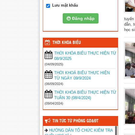
Lưu mật khẩu
Đăng nhập
tuyến
dẫn, 
học sin
THỜI KHÓA BIỂU
THỜI KHÓA BIỂU THỰC HIỆN TỪ
08/9/2025
(04/09/2025)
THỜI KHOÁ BIỂU THỰC HIỆN
TỪ NGÀY 09/9/2024
(06/09/2024)
THỜI KHÓA BIỂU THỰC HIỆN TỪ
TUẦN 30 (08/4/2024)
(09/04/2024)
TIN TỨC TỪ PHÒNG GD&ĐT
HƯỚNG DẪN TỔ CHỨC KIỂM TRA