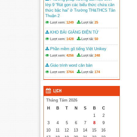
Trao 20 suất quà cho học sinh có
lớp 9 “Rút gọn các biểu thức chứa căn
hoàn cảnh khó khăn trước thềm năm
thức bậc hai” ở Trường TH&THCS Tân
học mới
(25/08/2023)
Thuận 2
Lượt xem:
1249
Lượt tải:
25
Toà án nhân dân tỉnh Kiên Giang
tặng Quỹ khuyến học huyện Vĩnh
KHO BÀI GIẢNG ĐIỆN TỬ
Thuận trước thềm năm học 2023-
Lượt xem:
1428
Lượt tải:
50
2024
(15/08/2023)
Phần mềm gõ tiếng Việt Unikey
Đẩy nhanh tiến độ thi công “Công
Lượt xem:
4256
Lượt tải:
248
trình xây nhà khuyến học năm 2023”
tặng học sinh nghèo vượt khó học giỏi
Giáo trình word căn bản
hiện chưa có nhà ở
(10/08/2023)
Lượt xem:
3764
Lượt tải:
174
LỊCH
Tháng Tám 2026
H
B
T
N
S
B
C
1
2
3
4
5
6
7
8
9
10
11
12
13
14
15
16