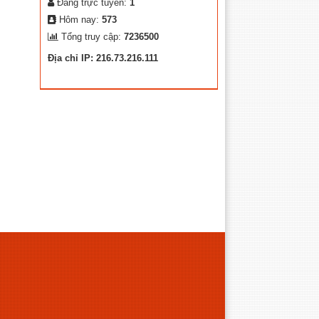
Đang trực tuyến:
1
Hôm nay:
573
Tổng truy cập:
7236500
Địa chỉ IP: 216.73.216.111