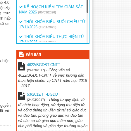
ệ 4.0,
KẾ HOẠCH KIỂM TRA GIÁM SÁT
iện đại
NĂM 2026
(05/03/2026)
g trực
nh hấp
THỜI KHÓA BIỂU BUỔI CHIỀU TỪ
 số em
17/11/2025
(15/11/2025)
THỜI KHÓA BIỂU THỰC HIỆN TỪ
17/11/2025
(15/11/2025)
LICH KIỂM TRA GIỮA KÌ I NĂM
VĂN BẢN
HỌC 2025-2026
(01/11/2025)
 hiện:
4622/BGDĐT-CNTT
KẾ HOẠCH TUYỂN SINH LỚP 10
-
Công văn số
(24/03/2017)
NĂM HỌC 2025
(06/02/2025)
4622/BGDĐT-CNTT về việc hướng dẫn
thực hiện nhiệm vụ CNTT năm học 2016
QUYẾT ĐỊNH BỎ SUNG KINH PHÍ
– 2017
KHEN THƯỞNG
(15/01/2025)
53/2012/TT-BGDĐT
-
Thông tư quy định về
(24/03/2017)
tổ chức hoạt động, sử dụng thư điện tử
Nguyễn
và cổng thông tin điện tử tại sở giáo dục
Hồ với
và đào tạo, phòng giáo dục và đào tạo
và các cơ sở giáo dục mầm non, giáo
dục phổ thông và giáo dục thường xuyên