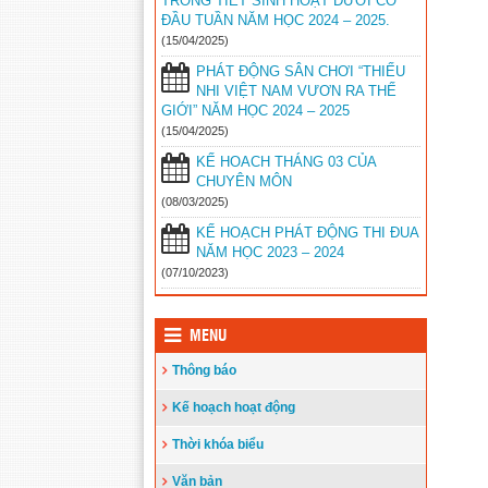
TRONG TIẾT SINH HOẠT DƯỚI CỜ
2024
ĐẦU TUẦN NĂM HỌC 2024 – 2025.
16/02/2024
(15/04/2025)
ĐIỀU LỆ HỘI KHỎE PHÙ ĐỔNG
PHÁT ĐỘNG SÂN CHƠI “THIẾU
CỦA PGD HUYỆN VĨNH THUẬN
NHI VIỆT NAM VƯƠN RA THẾ
GIỚI” NĂM HỌC 2024 – 2025
10/01/2024
(15/04/2025)
KẾ HOẠCH TẬP HUẤN CÁC MÔN
KẾ HOACH THÁNG 03 CỦA
DẠY HỌC TÍCH HỢP CỦA PHÒNG
CHUYÊN MÔN
GIÁO DỤC VĨNH THUẬN
(08/03/2025)
09/12/2023
KẾ HOẠCH PHÁT ĐỘNG THI ĐUA
NĂM HỌC 2023 – 2024
KẾ HOẠCH KIỂM TRA CUỐI HỌC
(07/10/2023)
KÌ I NĂM HỌC 2023 – 2024 CỦA
PHÒNG GIÁO DỤC
04/12/2023
MENU
KẾ HOẠCH TỔ CHỨC HỘI KHỎE
Thông báo
PHÙ ĐỔNG NĂM HỌC 2023 – 2024
22/11/2023
Kế hoạch hoạt động
Hội Khuyến học huyện Vĩnh Thuận
Thời khóa biểu
trao tặng nhà khuyến học cho học sinh
nghèo xã Phong Đông
(25/09/2023)
Văn bản