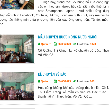
Hiện nay, trong thời kỳ bùng nổ của công ngh
các em học sinh được tiếp cận rất nhiều thiết bị h
như Smartphone, laptop… với nhiều ứng dụn
 hấp dẫn như: Facebook, Youtube, Tiktok,…các em bị thu hút, say mê bởi tí
tương tác thông minh, đa phương tiện của các ứng dụng trên. Từ đó, một
h... ...
MẪU CHUYỆN NƯỚC NÓNG NƯỚC NGUỘI
Quản trị
06/08/2023
Lượt xem:
1070
Cô Quãng Thi Chúc Hai kể chuyện về Bác. Thực
Võ Văn Cò ...
KỂ CHUYỆN VỀ BÁC
Quản trị
09/03/2023
Lượt xem:
908
Hòa cùng không khí của tháng thanh niên Cô 
Thị Diễm Trang kể mẫu chuyện về Bác “Bác 
thanh niên” Thực hiện: Võ Văn Cò ...