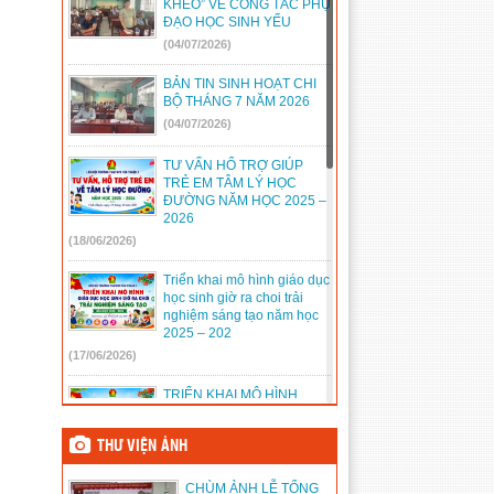
KHÉO” VỀ CÔNG TÁC PHỤ
ĐẠO HỌC SINH YẾU
888/TB-UBND
(31/08/2022)
(04/07/2026)
2397/QĐ-UBND
(26/08/2022)
BẢN TIN SINH HOẠT CHI
31/2022/NQ-HĐND
(16/08/2022)
BỘ THÁNG 7 NĂM 2026
(04/07/2026)
TƯ VẤN HỔ TRỢ GIÚP
TRẺ EM TÂM LÝ HỌC
ĐƯỜNG NĂM HỌC 2025 –
2026
(18/06/2026)
Triển khai mô hình giáo dục
học sinh giờ ra choi trải
nghiệm sáng tạo năm học
2025 – 202
(17/06/2026)
TRIỂN KHAI MÔ HÌNH
SINH HOẠT ĐỘI SỐ NĂM
HỌC 2025 – 2026
THƯ VIỆN ẢNH
(14/06/2026)
CHÙM ẢNH LỄ TỔNG
TỔ CHỨC NGÀY HỘI