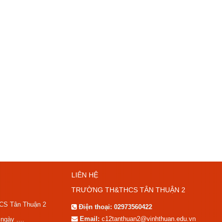
LIÊN HỆ
TRƯỜNG TH&THCS TÂN THUẬN 2
HCS Tân Thuận 2
Điện thoại:
02973560422
Email:
c12tanthuan2@vinhthuan.edu.vn
gày ....