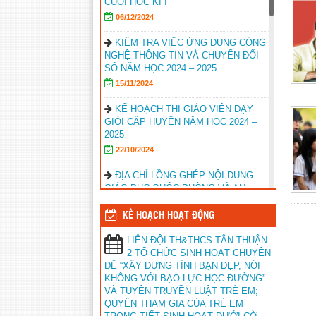
CUỐI HỌC KÌ I
06/12/2024
KIỂM TRA VIỆC ỨNG DỤNG CÔNG
NGHỆ THÔNG TIN VÀ CHUYỂN ĐỔI
SỐ NĂM HỌC 2024 – 2025
15/11/2024
KẾ HOẠCH THI GIÁO VIÊN DẠY
GIỎI CẤP HUYỆN NĂM HỌC 2024 –
2025
22/10/2024
ĐỊA CHỈ LỒNG GHÉP NỘI DUNG
GIÁO DỤC QUỐC PHÒNG VÀ AN
NINH
KẾ HOẠCH HOẠT ĐỘNG
16/10/2024
LIÊN ĐỘI TH&THCS TÂN THUẬN
HỘI NGHỊ GIỚI THIỆU SÁCH GIÁO
2 TỔ CHỨC SINH HOẠT CHUYÊN
KHOA LỚP 5, LỚP 8 CTPT 2018
ĐỀ “XÂY DỰNG TÌNH BẠN ĐẸP, NÓI
22/02/2024
KHÔNG VỚI BẠO LỰC HỌC ĐƯỜNG”
VÀ TUYÊN TRUYỀN LUẬT TRẺ EM;
KẾT QUẢ HỘI THI GIÁO VIÊN DẠY
QUYỀN THAM GIA CỦA TRẺ EM
GIỎI TIỂU HỌC NĂM HỌC 2023 –