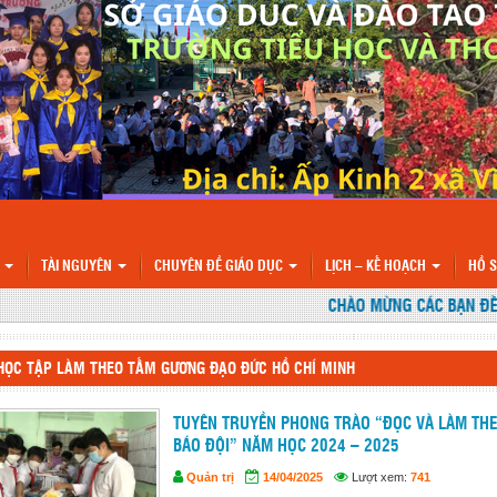
N
TÀI NGUYÊN
CHUYÊN ĐỀ GIÁO DỤC
LỊCH – KẾ HOẠCH
HỒ 
CHÀO MỪNG CÁC BẠN ĐẾN V
HỌC TẬP LÀM THEO TẤM GƯƠNG ĐẠO ĐỨC HỒ CHÍ MINH
TUYÊN TRUYỀN PHONG TRÀO “ĐỌC VÀ LÀM TH
BÁO ĐỘI” NĂM HỌC 2024 – 2025
Quản trị
14/04/2025
Lượt xem:
741