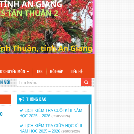
SƠ CHUYÊN MÔN
TKB
HỎI ĐÁP
LIÊN HỆ
ỚI WEBSITE TRƯỜNG TH&THCS TÂN THUẬN 2
THÔNG BÁO
LỊCH KIỂM TRA CUỐI KÌ II NĂM
EO
HỌC 2025 – 2026
(09/05/2026)
LỊCH KIỂM TRA GIỮA HỌC KÌ II
NĂM HỌC 2025 – 2026
(20/03/2026)