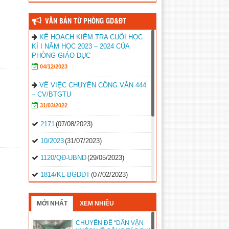
VĂN BẢN TỪ PHÒNG GD&ĐT
KẾ HOẠCH KIỂM TRA CUỐI HỌC
KÌ I NĂM HỌC 2023 – 2024 CỦA
PHÒNG GIÁO DỤC
04/12/2023
VỀ VIỆC CHUYỂN CÔNG VĂN 444
– CV/BTGTU
31/03/2022
2171
(07/08/2023)
10/2023
(31/07/2023)
1120/QĐ-UBND
(29/05/2023)
1814/KL-BGDĐT
(07/02/2023)
2496-QD-UBND
(10/10/2022)
MỚI NHẤT
XEM NHIỀU
2495-QD-UBND
(10/10/2022)
CHUYÊN ĐỀ “DÂN VẬN
2494-QD-UBND
(10/10/2022)